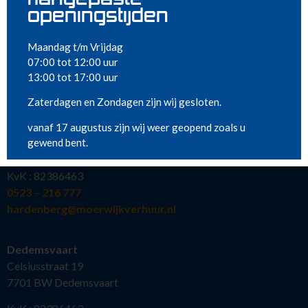
Sanitair
openingstijden
Nieuw in ons assortiment
Meest gehuurd
Maandag t/m Vrijdag
07:00 tot 12:00 uur
13:00 tot 17:00 uur
VESTIGINGEN
Zaterdagen en Zondagen zijn wij gesloten.
Hardenberg
vanaf 17 augustus zijn wij weer geopend zoals u
Kollergang 15
gewend bent.
7773 NG Hardenberg
KvK : 82386463
0523 – 216 777
hardenberg@moerwijkverhuur.nl
Dedemsvaart
Celsiusstraat 19
7701 BW Dedemsvaart