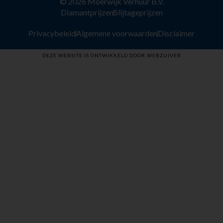
© 2026 Moerwijk Verhuur B.V.
Diamantprijzen
Slijtageprijzen
Privacybeleid
Algemene voorwaarden
Disclaimer
DEZE WEBSITE IS ONTWIKKELD DOOR WEBZUIVER