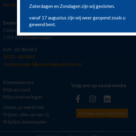
hardenberg@moerwijkverhuur.nl
Zaterdagen en Zondagen zijn wij gesloten.
vanaf 17 augustus zijn wij weer geopend zoals u
Dedemsvaart
gewend bent.
Celsiusstraat 19
7701 BW Dedemsvaart
KvK : 82386463
0523 – 613002
dedemsvaart@moerwijkverhuur.nl
Klantenservice
Volg ons op social media
Mijn account
Mijn reserveringen
Huren, zo werkt het
Actuele openingstijden
Prijzen, alles op een rij
Prijslijst downloaden