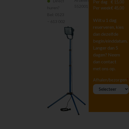
Artikelnr.
Direct
Per dag
€ 15,00
Verlichting
552001
huren?
Per week
€ 45,00
Kabels
Bel:
0523
Stroomverdeelkasten
Wilt u 1 dag
– 613 002
Diversen
reserveren, kies
Heffen en Trekken
dan dezelfde
Hoogwerkers en
begin/einddatum.
Liften
Langer dan 5
Tuingereedschap
dagen? Neem
Vervoeren
dan contact
Houtbewerking
met ons op.
Beton en
steenbewerking
*
Afhalen/bezorgen
Luchtgereedschap
Luchtbehandeling
Straten maken
Pompen
Reiniging
Steigers en Ladders