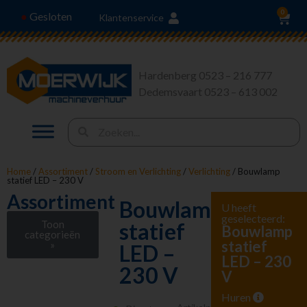
0
Gesloten
●
Klantenservice
Hardenberg 0523 – 216 777
Dedemsvaart 0523 – 613 002
Home
/
Assortiment
/
Stroom en Verlichting
/
Verlichting
/ Bouwlamp
statief LED – 230 V
Assortiment
Bouwlamp
U heeft
geselecteerd:
Toon
statief
Bouwlamp
categorieën
statief
»
LED –
LED – 230
Stroom en
230 V
V
Verlichting
Aggregaten
Huren