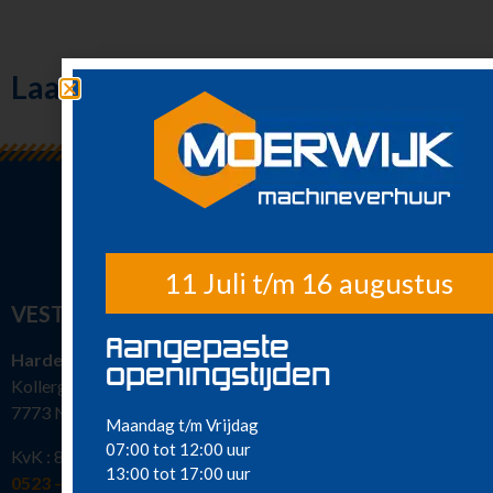
Richten en meten
Klimaatbeheersing
Metaalbewerking
Laatst bekeken
Diversen
Sanitair
Nieuw in ons
assortiment
Meest gehuurd
11 Juli t/m 16 augustus
VESTIGINGEN
Aangepaste
Hardenberg
openingstijden
Kollergang 15
7773 NG Hardenberg
Maandag t/m Vrijdag
07:00 tot 12:00 uur
KvK : 82386463
13:00 tot 17:00 uur
0523 – 216 777