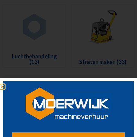
Luchtbehandeling
(13)
Straten maken
(33)
Pompen
(12)
Reiniging
(27)