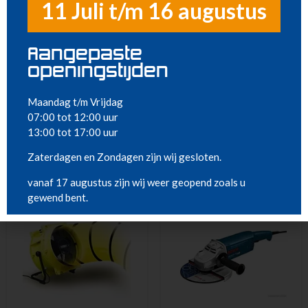
11 Juli t/m 16 augustus
Aangepaste
openingstijden
Maandag t/m Vrijdag
07:00 tot 12:00 uur
13:00 tot 17:00 uur
Steigers en Ladders
Richten en meten
Zaterdagen en Zondagen zijn wij gesloten.
(37)
(11)
vanaf 17 augustus zijn wij weer geopend zoals u
gewend bent.