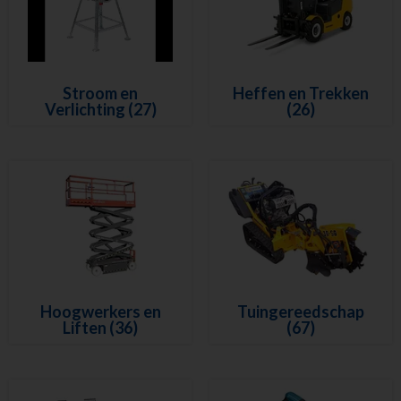
Houtbewerking
Beton en steenbewerking
Luchtgereedschap
Luchtbehandeling
Stroom en
Heffen en Trekken
Straten maken
Verlichting
(27)
(26)
Pompen
Reiniging
Steigers en Ladders
Richten en meten
Klimaatbeheersing
Metaalbewerking
Diversen
Sanitair
Hoogwerkers en
Tuingereedschap
Nieuw in ons assortiment
Liften
(36)
(67)
Meest gehuurd