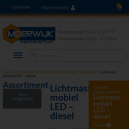
0
Gesloten
●
Klantenservice
Hardenberg 0523 – 216 777
Dedemsvaart 0523 – 613 002
Home
/
Assortiment
/
Stroom en Verlichting
/
Verlichting
/ Lichtmast
mobiel LED – diesel
Assortiment
Lichtmast
U heeft
geselecteerd:
Toon
mobiel
Lichtmast
categorieën
mobiel
»
LED –
LED –
Stroom en
diesel
diesel
Verlichting
Aggregaten
Huren