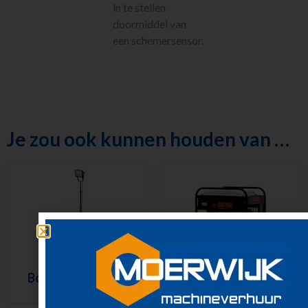
in te stellen
doormiddel van
een schemersensor.
Je zou ook kunnen houden van …
Bouwlamp statief
Aggregaat 4,8 kW –
LED – 230 V
6,0 kVA – 230 V