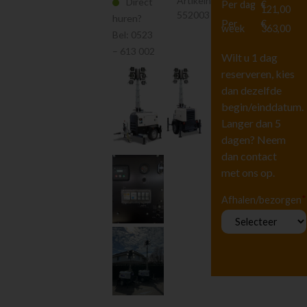
Artikelnr.
Direct
Per dag
€
Verlichting
121,00
552003
huren?
Kabels
Per
€
week
363,00
Bel:
0523
Stroomverdeelkasten
– 613 002
Wilt u 1 dag
Diversen
reserveren, kies
Heffen en Trekken
dan dezelfde
Hoogwerkers en
Liften
begin/einddatum.
Langer dan 5
Tuingereedschap
dagen? Neem
Vervoeren
dan contact
Houtbewerking
met ons op.
Beton en
steenbewerking
*
Afhalen/bezorgen
Luchtgereedschap
Luchtbehandeling
Straten maken
Pompen
Reiniging
Steigers en Ladders