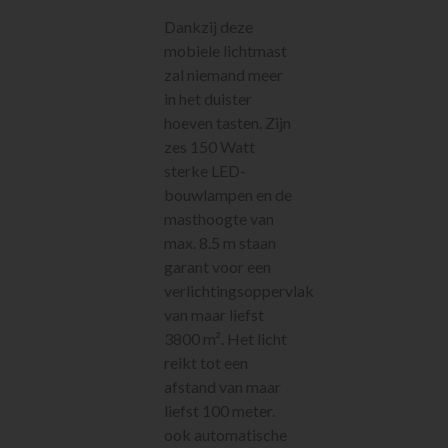
Richten en meten
Dankzij deze
Klimaatbeheersing
mobiele lichtmast
Metaalbewerking
zal niemand meer
Diversen
in het duister
Sanitair
hoeven tasten. Zijn
Nieuw in ons
zes 150 Watt
assortiment
sterke LED-
Meest gehuurd
bouwlampen en de
masthoogte van
max. 8.5 m staan
garant voor een
verlichtingsoppervlak
van maar liefst
3800 m². Het licht
reikt tot een
afstand van maar
liefst 100 meter.
ook automatische