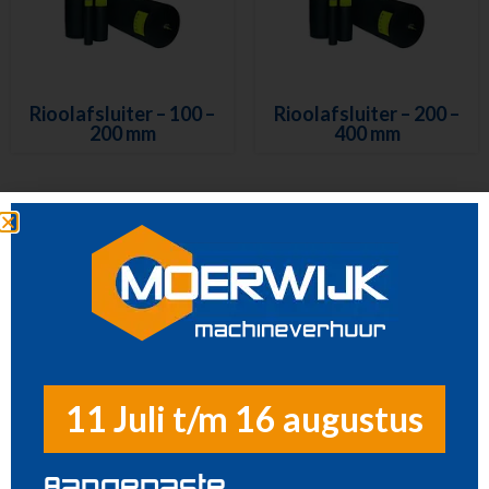
Houtbewerking
Beton en steenbewerking
Luchtgereedschap
Luchtbehandeling
Rioolafsluiter – 100 –
Rioolafsluiter – 200 –
Straten maken
200 mm
400 mm
Pompen
Dompelpompen
Vlakzuigpompen
Benzine pompen
Rioolafsluiters
Reiniging
Steigers en Ladders
Richten en meten
Rioolafsluiter – 300 –
Rioolafsluiter – 500 –
Klimaatbeheersing
600 mm
1000 mm
11 Juli t/m 16 augustus
Metaalbewerking
Diversen
Sanitair
Aangepaste