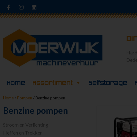
Di
Hard
Dede
Home
Assortiment
Selfstorage
Home
/
Pompen
/ Benzine pompen
Benzine pompen
Stroom en Verlichting
Heffen en Trekken