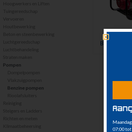
Hoogwerkers en Liften
Tuingereedschap
Vervoeren
Houtbewerking
Beton en steenbewerking
Luchtgereedschap
Benzinepomp –
be
Luchtbehandeling
Straten maken
Pompen
Dompelpompen
Vlakzuigpompen
Benzine pompen
Rioolafsluiters
Reiniging
Aang
Steigers en Ladders
Richten en meten
Maandag 
Klimaatbeheersing
07:00 tot