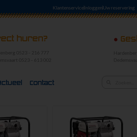
Klantenservice
Inloggen
Uw reservering
rect huren?
●
Ges
enberg 0523 – 216 777
Hardenbe
msvaart 0523 – 613 002
Dedemsva
Actueel
Contact