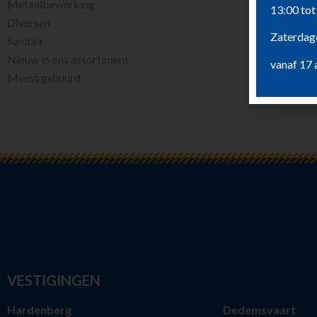
Metaalbewerking
13:00 tot
Diversen
Zaterdage
Sanitair
Nieuw in ons assortiment
vanaf 17 
Meest gehuurd
VESTIGINGEN
Hardenberg
Dedemsvaart