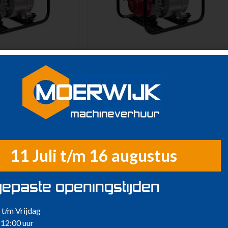
 30 m³ per uur –
Benzinepomp – 56 m³ per uur –
nzine
benzine
11 Juli t/m 16 augustus
epaste openingstijden
t/m Vrijdag
 12:00 uur