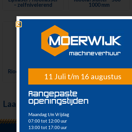
– zelfnivelerend
1000 mm
Rioolafsluiter – 100 –
11 Juli t/m 16 augustus
200 mm
Rioolreiniger – 230 V
Aangepaste
openingstijden
Laatst bekeken
Maandag t/m Vrijdag
07:00 tot 12:00 uur
13:00 tot 17:00 uur