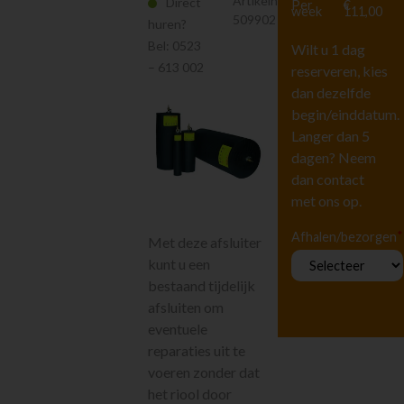
Artikelnr.
Direct
Per
€
Hoogwerkers en
week
111,00
509902
Liften
huren?
Tuingereedschap
Bel:
0523
Wilt u 1 dag
– 613 002
Vervoeren
reserveren, kies
dan dezelfde
Houtbewerking
begin/einddatum.
Beton en
steenbewerking
Langer dan 5
Luchtgereedschap
dagen? Neem
Luchtbehandeling
dan contact
met ons op.
Straten maken
Pompen
*
Afhalen/bezorgen
Met deze afsluiter
Dompelpompen
kunt u een
Vlakzuigpompen
bestaand tijdelijk
Benzine pompen
afsluiten om
Rioolafsluiters
eventuele
Reiniging
reparaties uit te
Steigers en Ladders
voeren zonder dat
Richten en meten
het riool door