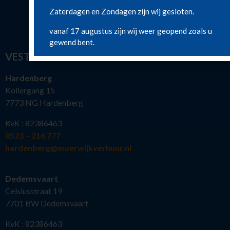
Zaterdagen en Zondagen zijn wij gesloten.
vanaf 17 augustus zijn wij weer geopend zoals u
gewend bent.
VESTIGINGEN
Hardenberg
Kollergang 15
7773 NG Hardenberg
KvK : 82386463
0523 – 216 777
hardenberg@moerwijkverhuur.nl
Dedemsvaart
Celsiusstraat 19
7701 BW Dedemsvaart
KvK : 82386463