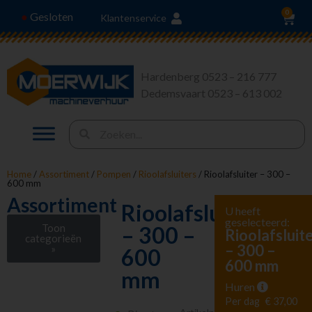
0
Gesloten
●
Klantenservice
Hardenberg 0523 – 216 777
Dedemsvaart 0523 – 613 002
Home
/
Assortiment
/
Pompen
/
Rioolafsluiters
/ Rioolafsluiter – 300 –
600 mm
Assortiment
Rioolafsluiter
U heeft
geselecteerd:
Toon
– 300 –
Rioolafsluit
categorieën
– 300 –
»
600
600 mm
Stroom en
mm
Verlichting
Huren
Heffen en Trekken
Per dag
€ 37,00