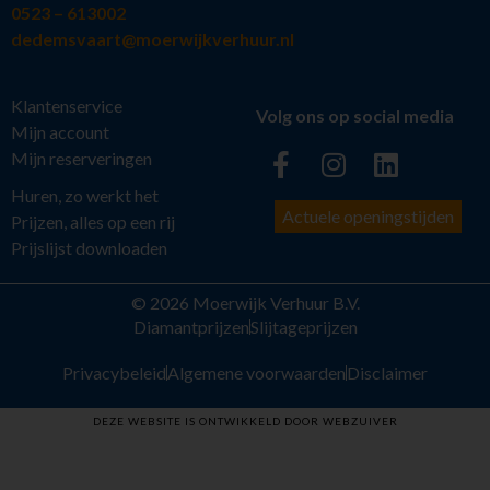
0523 – 613002
dedemsvaart@moerwijkverhuur.nl
Klantenservice
Volg ons op social media
Mijn account
Mijn reserveringen
Huren, zo werkt het
Actuele openingstijden
Prijzen, alles op een rij
Prijslijst downloaden
© 2026 Moerwijk Verhuur B.V.
Diamantprijzen
Slijtageprijzen
Privacybeleid
Algemene voorwaarden
Disclaimer
DEZE WEBSITE IS ONTWIKKELD DOOR WEBZUIVER