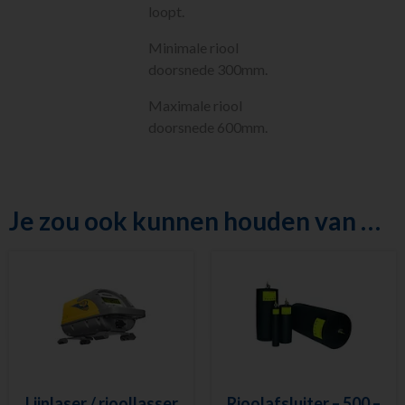
Klimaatbeheersing
loopt.
Metaalbewerking
Minimale riool
Diversen
doorsnede 300mm.
Sanitair
Nieuw in ons
Maximale riool
assortiment
doorsnede 600mm.
Meest gehuurd
Je zou ook kunnen houden van …
Lijnlaser / rioollasser
Rioolafsluiter – 500 –