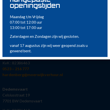
Richten en meten
openingstijden
Klimaatbeheersing
Metaalbewerking
Maandag t/m Vrijdag
Diversen
07:00 tot 12:00 uur
Sanitair
13:00 tot 17:00 uur
VESTIGINGEN
Nieuw in ons assortiment
Zaterdagen en Zondagen zijn wij gesloten.
Meest gehuurd
Hardenberg
vanaf 17 augustus zijn wij weer geopend zoals u
Kollergang 15
gewend bent.
7773 NG Hardenberg
KvK : 82386463
0523 – 216 777
hardenberg@moerwijkverhuur.nl
Dedemsvaart
Celsiusstraat 19
7701 BW Dedemsvaart