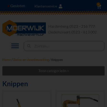
0
Gesloten
●
Klantenservice
Hardenberg 0523 – 216 777
Dedemsvaart 0523 – 613 002
Home
/
Beton en steenbewerking
/ Knippen
Toon categorieën »
Stroom en Verlichting
Knippen
Heffen en Trekken
Hoogwerkers en Liften
Tuingereedschap
Vervoeren