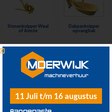
Houtbewerking
Beton en steenbewerking
Zagen
Boren en breken
Stenenknipper Waal
Dakpanknipper
Tegelbewerking
of Amste
opvangbak
Diamantboren
Frezen en schuren
Storten en afwerken
Knippen
Stempelen en ondersteunen
Diversen
Luchtgereedschap
Luchtbehandeling
Stenenknipper
Straten maken
kalkzandsteen
11 Juli t/m 16 augustus
Pompen
Reiniging
Steigers en Ladders
Aangepaste