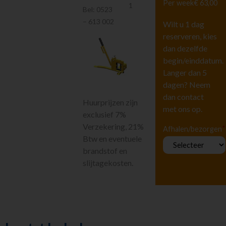
Per week
€ 63,00
Hoogwerkers en
1
Bel:
0523
Liften
– 613 002
Wilt u 1 dag
Tuingereedschap
reserveren, kies
Vervoeren
dan dezelfde
Houtbewerking
begin/einddatum.
Beton en
Langer dan 5
steenbewerking
dagen? Neem
Zagen
dan contact
Boren en breken
Huurprijzen zijn
met ons op.
Tegelbewerking
exclusief 7%
Diamantboren
Verzekering, 21%
*
Afhalen/bezorgen
Btw en eventuele
Frezen en
schuren
brandstof en
Storten en
slijtagekosten.
afwerken
Knippen
Stempelen en
ondersteunen
Diversen