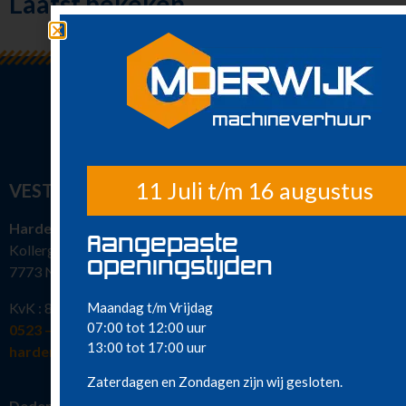
Laatst bekeken
Luchtgereedschap
Luchtbehandeling
Straten maken
Pompen
Reiniging
Steigers en Ladders
Richten en meten
Klimaatbeheersing
11 Juli t/m 16 augustus
VESTIGINGEN
Metaalbewerking
Diversen
Hardenberg
Aangepaste
Sanitair
Kollergang 15
openingstijden
Nieuw in ons
7773 NG Hardenberg
assortiment
Meest gehuurd
Maandag t/m Vrijdag
KvK : 82386463
07:00 tot 12:00 uur
0523 – 216 777
13:00 tot 17:00 uur
hardenberg@moerwijkverhuur.nl
Zaterdagen en Zondagen zijn wij gesloten.
Dedemsvaart