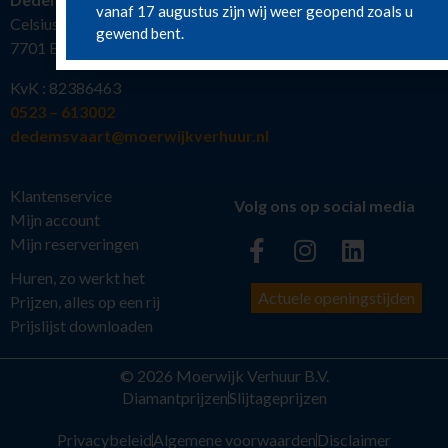
vanaf 17 augustus zijn wij weer geopend zoals u
Celsiusstraat 19
gewend bent.
7701 BW Dedemsvaart
KvK : 82386463
0523 – 613002
dedemsvaart@moerwijkverhuur.nl
Klantenservice
Volg ons op social media
Mijn account
Mijn reserveringen
Huren, zo werkt het
Actuele openingstijden
Prijzen, alles op een rij
Prijslijst downloaden
© 2026 Moerwijk Verhuur B.V.
Diamantprijzen
Slijtageprijzen
Privacybeleid
Algemene voorwaarden
Disclaimer