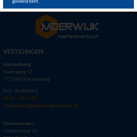
gewend bent.
VESTIGINGEN
Hardenberg
Kollergang 15
7773 NG Hardenberg
KvK : 82386463
0523 – 216 777
hardenberg@moerwijkverhuur.nl
Dedemsvaart
Celsiusstraat 19