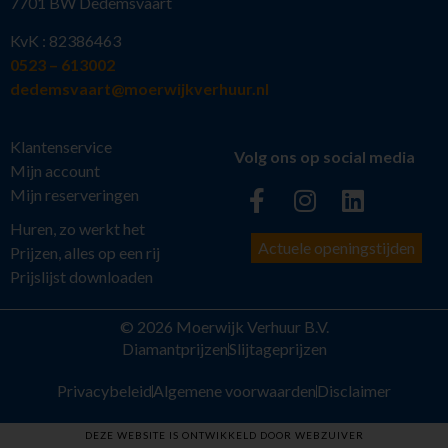
7701 BW Dedemsvaart
KvK : 82386463
0523 – 613002
dedemsvaart@moerwijkverhuur.nl
Klantenservice
Volg ons op social media
Mijn account
Mijn reserveringen
Huren, zo werkt het
Actuele openingstijden
Prijzen, alles op een rij
Prijslijst downloaden
© 2026 Moerwijk Verhuur B.V.
Diamantprijzen
Slijtageprijzen
Privacybeleid
Algemene voorwaarden
Disclaimer
DEZE WEBSITE IS ONTWIKKELD DOOR WEBZUIVER