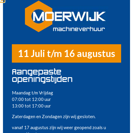
Richten en meten
Klimaatbeheersing
Metaalbewerking
Diversen
Sanitair
Nieuw in ons assortiment
Tegelzaagtafel < 120
Sleuvenzaag dmv 2
Meest gehuurd
cm - 230 V
zaagbladen – 230 V
11 Juli t/m 16 augustus
Aangepaste
openingstijden
Maandag t/m Vrijdag
07:00 tot 12:00 uur
13:00 tot 17:00 uur
Vloerenzaag 24 cm –
Motorslijper 14,5 cm
Zaterdagen en Zondagen zijn wij gesloten.
benzine
– benzine
vanaf 17 augustus zijn wij weer geopend zoals u