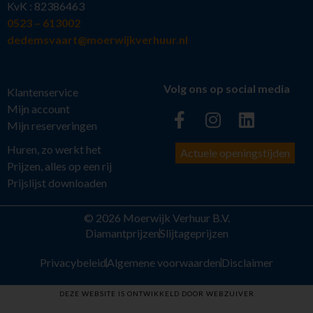
KvK : 82386463
0523 – 613002
dedemsvaart@moerwijkverhuur.nl
Volg ons op social media
Klantenservice
Mijn account
Mijn reserveringen
Huren, zo werkt het
Actuele openingstijden
Prijzen, alles op een rij
Prijslijst downloaden
© 2026 Moerwijk Verhuur B.V.
Diamantprijzen
Slijtageprijzen
Privacybeleid
Algemene voorwaarden
Disclaimer
DEZE WEBSITE IS ONTWIKKELD DOOR WEBZUIVER