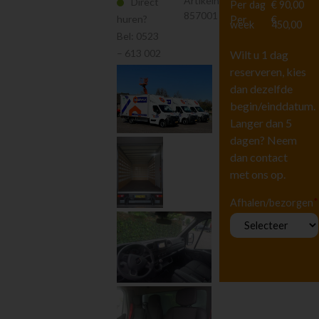
Artikelnr.
Direct
Per dag
€ 90,00
Hoogwerkers en
857001
Liften
huren?
Per
€
week
450,00
Tuingereedschap
Bel:
0523
– 613 002
Wilt u 1 dag
Vervoeren
reserveren, kies
Houtbewerking
dan dezelfde
Beton en
steenbewerking
begin/einddatum.
Luchtgereedschap
Langer dan 5
dagen? Neem
Luchtbehandeling
dan contact
Straten maken
met ons op.
Pompen
Reiniging
*
Afhalen/bezorgen
Steigers en Ladders
Richten en meten
Klimaatbeheersing
Metaalbewerking
Diversen
Diversen