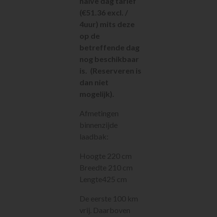
halve dag tarief
(€51.36 excl. /
4uur) mits deze
op de
betreffende dag
nog beschikbaar
is. (Reserveren is
dan niet
mogelijk).
Afmetingen
binnenzijde
laadbak:
Hoogte 220 cm
Breedte 210 cm
Lengte425 cm
De eerste 100 km
vrij. Daarboven