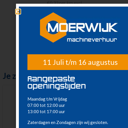
€0,33 per km excl.
Btw
Wij hanteren een
borgsom van
€500,-.
11 Juli t/m 16 augustus
Je zou ook kunnen houden van …
Aangepaste
openingstijden
Maandag t/m Vrijdag
07:00 tot 12:00 uur
13:00 tot 17:00 uur
Zaterdagen en Zondagen zijn wij gesloten.