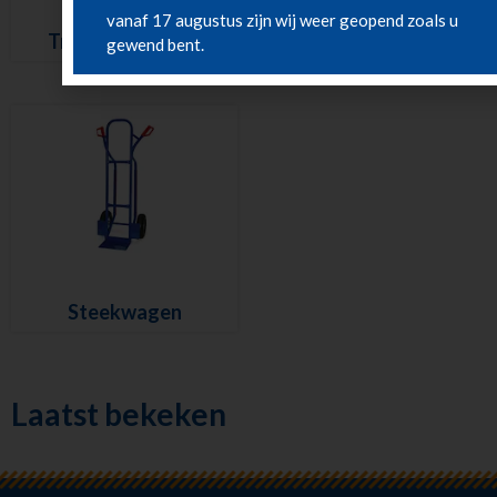
Steekwagen
vanaf 17 augustus zijn wij weer geopend zoals u
Transporthondje
traploper
gewend bent.
Steekwagen
Laatst bekeken