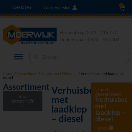
0
Gesloten
●
Klantenservice
Hardenberg 0523 – 216 777
Dedemsvaart 0523 – 613 002
Home
/
Assortiment
/
Vervoeren
/
Diversen
/ Verhuisbus met laadklep –
diesel
Assortiment
Verhuisbus
U heeft
geselecteerd:
Toon
met
Verhuisbus
categorieën
met
»
laadklep
laadklep –
Stroom en
– diesel
diesel
Verlichting
Heffen en Trekken
Huren