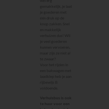
wel erg
gemakkelijk, je laat
je goederen met
één druk op de
knop zakken. Snel
en makkelijk
verhuizen dus! Wil
je veel goederen
kunnen vervoeren,
maar zijn ze niet al
te zwaar?
Voor het rijden in
een bakwagen met
laadklep heb je aan
rijbewijs B
voldoende.
Verhuisbus is ook
te huur voor een