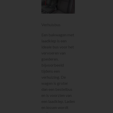
Tapijt- en
vloerstrippers
Valbeveiliging
Bouwplaatsinrichting
Verhuisbus
Diesel
voorraadtanks
Een bakwagen met
Diverse
laadklep is een
machines
ideale bus voor het
Buigijzers
vervoeren van
Sanitair
goederen.
Sanitair
bijvoorbeeld
Nieuw in ons
tijdens een
assortiment
verhuizing. De
Meest gehuurd
wagen is groter
dan een bestelbus
en is voorzien van
een laadklep. Laden
en lossen wordt