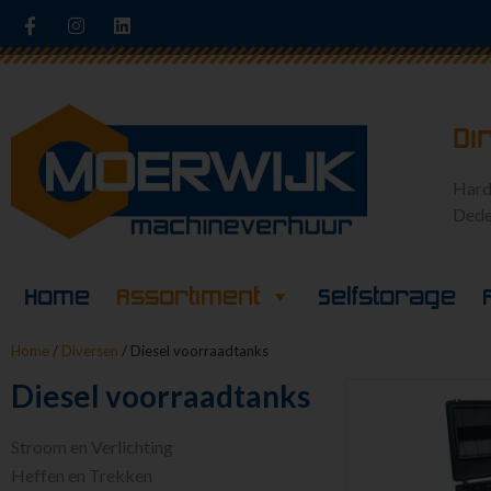
Di
Hard
Dede
Home
Assortiment
Selfstorage
Home
/
Diversen
/ Diesel voorraadtanks
Diesel voorraadtanks
Stroom en Verlichting
Heffen en Trekken