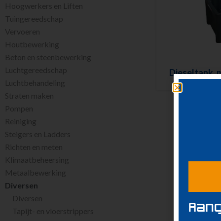
Hoogwerkers en Liften
Tuingereedschap
Vervoeren
Houtbewerking
Beton en steenbewerking
Luchtgereedschap
Dieseltank, m
Luchtbehandeling
Straten maken
Pompen
Reiniging
Steigers en Ladders
Richten en meten
Klimaatbeheersing
Metaalbewerking
Diversen
Diversen
Aang
Tapijt- en vloerstrippers