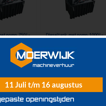
et pomp, 750 l –
Dieseltank, met pomp, 1000 l –
230V
230V
11 Juli t/m 16 augustus
epaste openingstijden