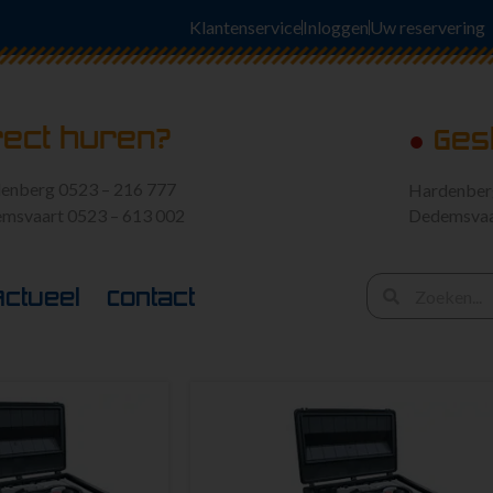
Klantenservice
Inloggen
Uw reservering
rect huren?
●
Ges
enberg 0523 – 216 777
Hardenbe
msvaart 0523 – 613 002
Dedemsva
Actueel
Contact