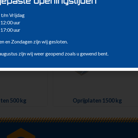
epaste openingstijden
d, set 4 stuks
Handlier voor Auto-Ambulance
t/m Vrijdag
 12:00 uur
 17:00 uur
n en Zondagen zijn wij gesloten.
augustus zijn wij weer geopend zoals u gewend bent.
aten 500 kg
Oprijplaten 1500 kg