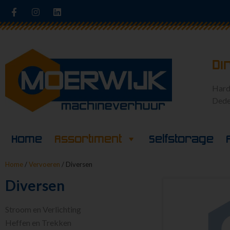
Di
Hard
Dede
Home
Assortiment
Selfstorage
Home
/
Vervoeren
/ Diversen
Diversen
Stroom en Verlichting
Heffen en Trekken