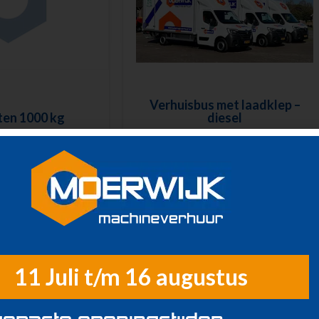
Verhuisbus met laadklep –
ten 1000 kg
diesel
11 Juli t/m 16 augustus