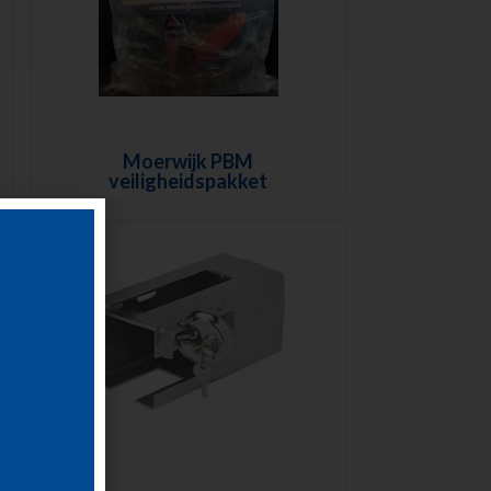
Moerwijk PBM
veiligheidspakket