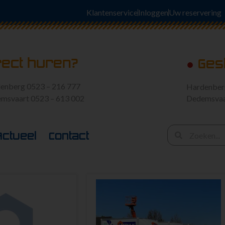
Klantenservice
Inloggen
Uw reservering
rect huren?
●
Ges
enberg 0523 – 216 777
Hardenbe
msvaart 0523 – 613 002
Dedemsva
Actueel
Contact