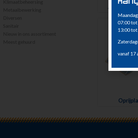
Aang
Klimaatbeheersing
Autospanban
Metaalbewerking
Maandag 
Diversen
07:00 tot
Sanitair
13:00 tot
Nieuw in ons assortiment
Zaterdage
Meest gehuurd
vanaf 17 
Oprijpl