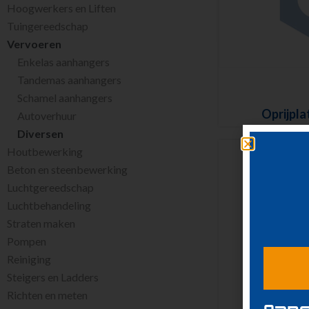
Hoogwerkers en Liften
Tuingereedschap
Vervoeren
Enkelas aanhangers
Tandemas aanhangers
Schamel aanhangers
Oprijpla
Autoverhuur
Diversen
Houtbewerking
Beton en steenbewerking
Luchtgereedschap
Luchtbehandeling
Straten maken
Pompen
Reiniging
Steigers en Ladders
Richten en meten