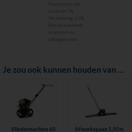
Luchtgereedschap
Huurprijzen zijn
Luchtbehandeling
exclusief 7%
Straten maken
Verzekering, 21%
Pompen
Btw en eventuele
brandstof en
Reiniging
slijtagekosten.
Steigers en Ladders
Richten en meten
Klimaatbeheersing
Metaalbewerking
Je zou ook kunnen houden van …
Diversen
Sanitair
Nieuw in ons
assortiment
Meest gehuurd
Vlindermachine 60
Afwerkspaan 1,50 m