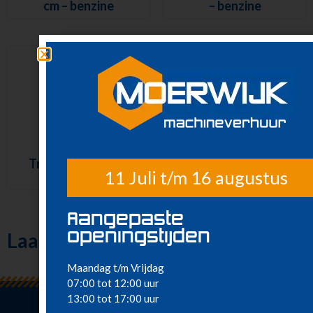
cm – benzine
– benzine
TrilNaald 1,00 m –
Minidumper, banden
11 Juli t/m 16 augustus
benzine
– 400 ltr – benzine
Aangepaste
openingstijden
Laatst bekeken
Maandag t/m Vrijdag
07:00 tot 12:00 uur
13:00 tot 17:00 uur