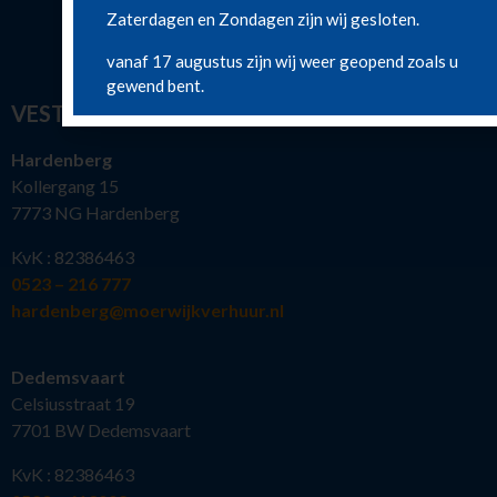
Zaterdagen en Zondagen zijn wij gesloten.
vanaf 17 augustus zijn wij weer geopend zoals u
gewend bent.
VESTIGINGEN
Hardenberg
Kollergang 15
7773 NG Hardenberg
KvK : 82386463
0523 – 216 777
hardenberg@moerwijkverhuur.nl
Dedemsvaart
Celsiusstraat 19
7701 BW Dedemsvaart
KvK : 82386463