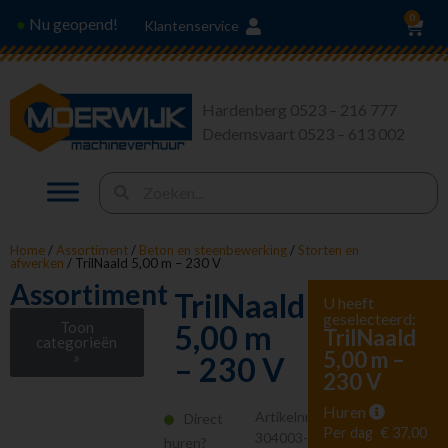
0
Nu geopend!
●
Klantenservice
Hardenberg 0523 – 216 777
Dedemsvaart 0523 – 613 002
Home
/
Assortiment
/
Beton en steenbewerking
/
Storten en
afwerken
/ TrilNaald 5,00 m – 230 V
Assortiment
TrilNaald
U heeft
geselecteerd:
Toon
5,00 m
TrilNaald
categorieën
5,00 m –
»
– 230 V
230 V
Stroom en
Verlichting
Huren
Artikelnr.
Direct
Heffen en Trekken
Per dag
€ 37,00
304003-
huren?