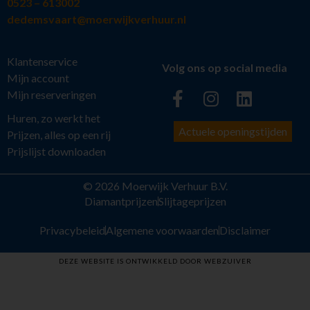
0523 – 613002
dedemsvaart@moerwijkverhuur.nl
Klantenservice
Volg ons op social media
Mijn account
Mijn reserveringen
Huren, zo werkt het
Actuele openingstijden
Prijzen, alles op een rij
Prijslijst downloaden
© 2026 Moerwijk Verhuur B.V.
Diamantprijzen
Slijtageprijzen
Privacybeleid
Algemene voorwaarden
Disclaimer
DEZE WEBSITE IS ONTWIKKELD DOOR WEBZUIVER