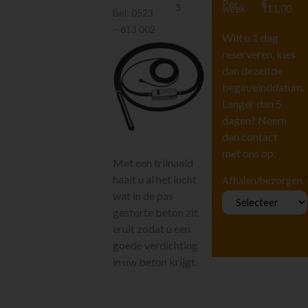
Per
€
Hoogwerkers en
3
week
111,00
Bel:
0523
Liften
– 613 002
Tuingereedschap
Wilt u 1 dag
Vervoeren
reserveren, kies
dan dezelfde
Houtbewerking
begin/einddatum.
Beton en
steenbewerking
Langer dan 5
Zagen
dagen? Neem
Boren en breken
dan contact
met ons op.
Tegelbewerking
Met een trilnaald
Diamantboren
haalt u al het lucht
*
Afhalen/bezorgen
Frezen en
wat in de pas
schuren
gestorte beton zit
Storten en
eruit zodat u een
afwerken
goede verdichting
Knippen
in uw beton krijgt.
Stempelen en
ondersteunen
Diversen