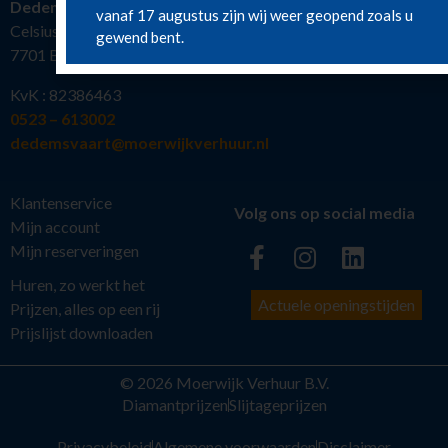
Dedemsvaart
vanaf 17 augustus zijn wij weer geopend zoals u
Celsiusstraat 19
gewend bent.
7701 BW Dedemsvaart
KvK : 82386463
0523 – 613002
dedemsvaart@moerwijkverhuur.nl
Klantenservice
Volg ons op social media
Mijn account
Mijn reserveringen
Huren, zo werkt het
Actuele openingstijden
Prijzen, alles op een rij
Prijslijst downloaden
© 2026 Moerwijk Verhuur B.V.
Diamantprijzen
Slijtageprijzen
Privacybeleid
Algemene voorwaarden
Disclaimer