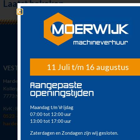
Laatst bekeken
Luchtgereedschap
Luchtbehandeling
Straten maken
Pompen
Reiniging
Steigers en Ladders
Richten en meten
Klimaatbeheersing
11 Juli t/m 16 augustus
Metaalbewerking
VESTIGINGEN
Diversen
Hardenberg
Sanitair
Aangepaste
Kollergang 15
Nieuw in ons
openingstijden
7773 NG Hardenberg
assortiment
Meest gehuurd
Maandag t/m Vrijdag
KvK : 82386463
07:00 tot 12:00 uur
0523 – 216 777
13:00 tot 17:00 uur
hardenberg@moerwijkverhuur.nl
Zaterdagen en Zondagen zijn wij gesloten.