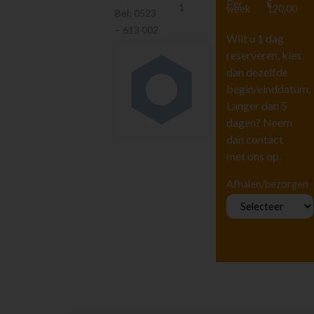
Per
€
Hoogwerkers en
1
week
120,00
Bel:
0523
Liften
– 613 002
Tuingereedschap
Wilt u 1 dag
Vervoeren
reserveren, kies
dan dezelfde
Houtbewerking
begin/einddatum.
Beton en
steenbewerking
Langer dan 5
Zagen
dagen? Neem
Boren en breken
dan contact
met ons op.
Tegelbewerking
Diamantboren
*
Afhalen/bezorgen
Frezen en
schuren
Storten en
afwerken
Knippen
Stempelen en
ondersteunen
Diversen