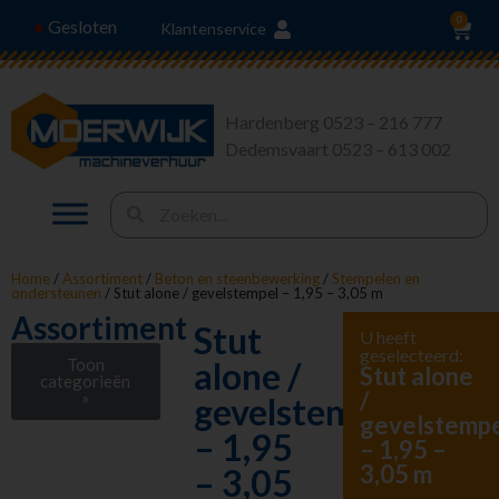
0
Gesloten
●
Klantenservice
Hardenberg 0523 – 216 777
Dedemsvaart 0523 – 613 002
Home
/
Assortiment
/
Beton en steenbewerking
/
Stempelen en
ondersteunen
/ Stut alone / gevelstempel – 1,95 – 3,05 m
Assortiment
Stut
U heeft
geselecteerd:
Toon
alone /
Stut alone
categorieën
/
»
gevelstempel
gevelstemp
Stroom en
– 1,95
– 1,95 –
Verlichting
3,05 m
– 3,05
Heffen en Trekken