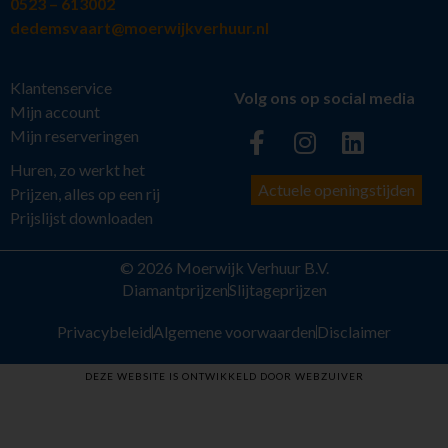
0523 – 613002
dedemsvaart@moerwijkverhuur.nl
Klantenservice
Volg ons op social media
Mijn account
Mijn reserveringen
Huren, zo werkt het
Actuele openingstijden
Prijzen, alles op een rij
Prijslijst downloaden
© 2026 Moerwijk Verhuur B.V.
Diamantprijzen
Slijtageprijzen
Privacybeleid
Algemene voorwaarden
Disclaimer
DEZE WEBSITE IS ONTWIKKELD DOOR WEBZUIVER