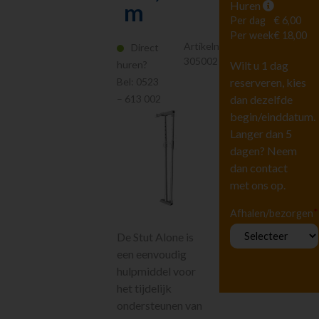
Huren
m
Hoogwerkers en
Liften
Per dag
€ 6,00
Per week
€ 18,00
Tuingereedschap
Artikelnr.
Direct
Vervoeren
305002
huren?
Wilt u 1 dag
Houtbewerking
Bel:
0523
reserveren, kies
Beton en
– 613 002
dan dezelfde
steenbewerking
begin/einddatum.
Zagen
Langer dan 5
Boren en breken
dagen? Neem
Tegelbewerking
dan contact
Diamantboren
met ons op.
Frezen en
schuren
*
Afhalen/bezorgen
Storten en
De Stut Alone is
afwerken
een eenvoudig
Knippen
hulpmiddel voor
Stempelen en
ondersteunen
het tijdelijk
Diversen
ondersteunen van