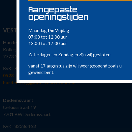
Aangepaste
openingstijden
VESTIGINGEN
Maandag t/m Vrijdag
07:00 tot 12:00 uur
Hardenberg
13:00 tot 17:00 uur
Kollergang 15
Zaterdagen en Zondagen zijn wij gesloten.
7773 NG Hardenberg
vanaf 17 augustus zijn wij weer geopend zoals u
KvK : 82386463
gewend bent.
0523 – 216 777
hardenberg@moerwijkverhuur.nl
Dedemsvaart
Celsiusstraat 19
7701 BW Dedemsvaart
KvK : 82386463