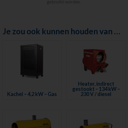
gebruikt worden.
Indirect
gestookte
heaters met
slang. Diesel
Infrarood
Je zou ook kunnen houden van …
Heaters . Diesel
Ventilatoren
Diversen
Metaalbewerking
Diversen
Sanitair
Nieuw in ons
assortiment
Heater, indirect
Meest gehuurd
gestookt – 134 kW –
Kachel – 4,2 kW – Gas
230 V / diesel