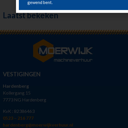
gewend bent.
Laatst bekeken
VESTIGINGEN
Hardenberg
Kollergang 15
7773 NG Hardenberg
KvK : 82386463
0523 – 216 777
hardenberg@moerwijkverhuur.nl