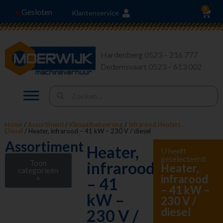
0
Gesloten
●
Klantenservice
Hardenberg 0523 – 216 777
Dedemsvaart 0523 – 613 002
Home
/
Assortiment
/
Klimaatbeheersing
/
Infrarood Heaters .
Diesel
/ Heater, infrarood – 41 kW – 230 V / diesel
Assortiment
Heater,
U heeft
geselecteerd:
Toon
infrarood
Heater,
categorieën
infrarood
»
– 41
– 41 kW –
Stroom en
kW –
230 V /
Verlichting
diesel
230 V /
Heffen en Trekken