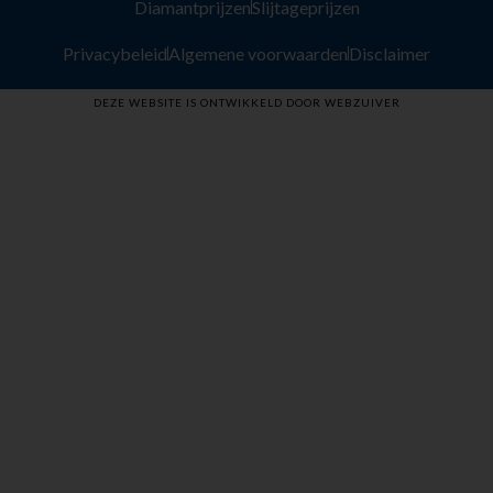
Diamantprijzen
Slijtageprijzen
Privacybeleid
Algemene voorwaarden
Disclaimer
DEZE WEBSITE IS ONTWIKKELD DOOR WEBZUIVER