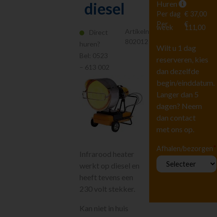
Huren
diesel
Hoogwerkers en
Liften
Per dag
€ 37,00
Per
€
Tuingereedschap
week
111,00
Artikelnr.
Direct
Vervoeren
802012
huren?
Wilt u 1 dag
Houtbewerking
Bel:
0523
reserveren, kies
Beton en
– 613 002
steenbewerking
dan dezelfde
begin/einddatum.
Luchtgereedschap
Langer dan 5
Luchtbehandeling
dagen? Neem
Straten maken
dan contact
Pompen
met ons op.
Reiniging
Steigers en Ladders
*
Afhalen/bezorgen
Infrarood heater
Richten en meten
werkt op diesel en
Klimaatbeheersing
heeft tevens een
Bouwdrogers -
230 volt stekker.
Luchtontvochtigers
Heaters
Kan niet in huis
electrisch