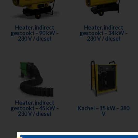
Heater, indirect
Heater, indirect
gestookt – 90 kW –
gestookt – 34 kW –
230 V / diesel
230 V / diesel
Heater, indirect
gestookt – 45 kW –
Kachel – 15 kW – 380
230 V / diesel
V