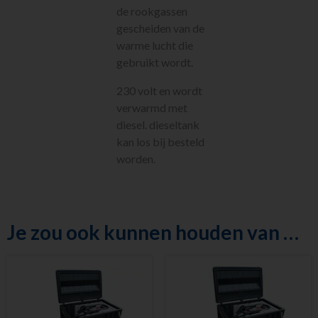
de rookgassen
Indirect
gestookte
gescheiden van de
heaters met
warme lucht die
slang. Diesel
gebruikt wordt.
Infrarood
Heaters . Diesel
230 volt en wordt
Ventilatoren
verwarmd met
Diversen
diesel. dieseltank
Metaalbewerking
kan los bij besteld
Diversen
worden.
Sanitair
Nieuw in ons
assortiment
Meest gehuurd
Je zou ook kunnen houden van …