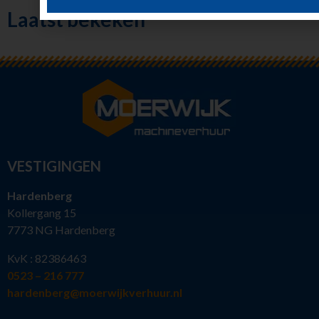
Laatst bekeken
VESTIGINGEN
Hardenberg
Kollergang 15
7773 NG Hardenberg
KvK : 82386463
0523 – 216 777
hardenberg@moerwijkverhuur.nl