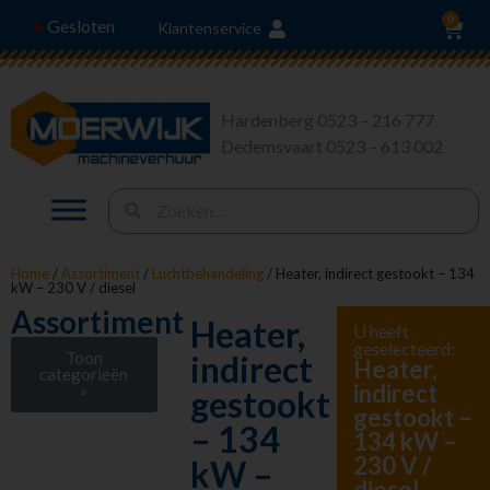
0
Gesloten
●
Klantenservice
Hardenberg 0523 – 216 777
Dedemsvaart 0523 – 613 002
Home
/
Assortiment
/
Luchtbehandeling
/ Heater, indirect gestookt – 134
kW – 230 V / diesel
Assortiment
Heater,
U heeft
geselecteerd:
Toon
indirect
Heater,
categorieën
indirect
»
gestookt
gestookt –
Stroom en
– 134
134 kW –
Verlichting
230 V /
kW –
Heffen en Trekken
diesel