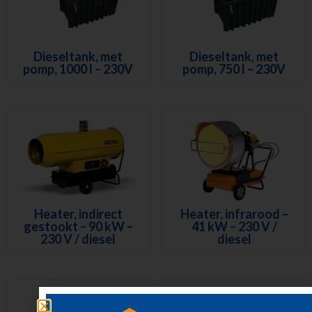
Dieseltank, met
Dieseltank, met
pomp, 1000 l – 230V
pomp, 750 l – 230V
Heater, indirect
Heater, infrarood –
gestookt – 90 kW –
41 kW – 230 V /
230 V / diesel
diesel