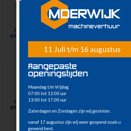
Heater, indirect
gestookt – 34 kW –
Kachel – 15 kW – 380
230 V / diesel
V
11 Juli t/m 16 augustus
Aangepaste
openingstijden
Maandag t/m Vrijdag
07:00 tot 12:00 uur
13:00 tot 17:00 uur
Heater, indirect
gestookt – 45 kW –
Kachel – 22 kW – 380
Zaterdagen en Zondagen zijn wij gesloten.
230 V / diesel
V
vanaf 17 augustus zijn wij weer geopend zoals u
gewend bent.