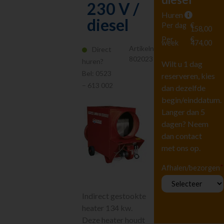
230 V /
Hoogwerkers en
Liften
Huren
diesel
Tuingereedschap
Per dag
€
158,00
Vervoeren
Per
€
week
474,00
Artikelnr.
Direct
Houtbewerking
802023
huren?
Wilt u 1 dag
Beton en
steenbewerking
Bel:
0523
reserveren, kies
Luchtgereedschap
– 613 002
dan dezelfde
Luchtbehandeling
begin/einddatum.
Straten maken
Langer dan 5
dagen? Neem
Pompen
dan contact
Reiniging
met ons op.
Steigers en Ladders
Richten en meten
*
Afhalen/bezorgen
Klimaatbeheersing
Bouwdrogers -
Indirect gestookte
Luchtontvochtigers
heater 134 kw.
Heaters
electrisch
Deze heater houdt