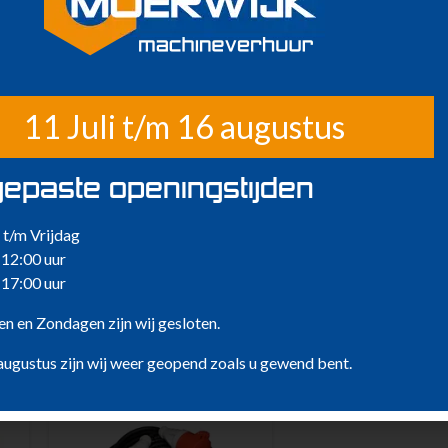
11 Juli t/m 16 augustus
epaste openingstijden
t/m Vrijdag
 12:00 uur
 17:00 uur
n en Zondagen zijn wij gesloten.
augustus zijn wij weer geopend zoals u gewend bent.
nen houden van …