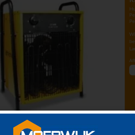
Hu
Pe
Pe
Wi
be
La
Af
kw. 32amp. 5 polige stekker.