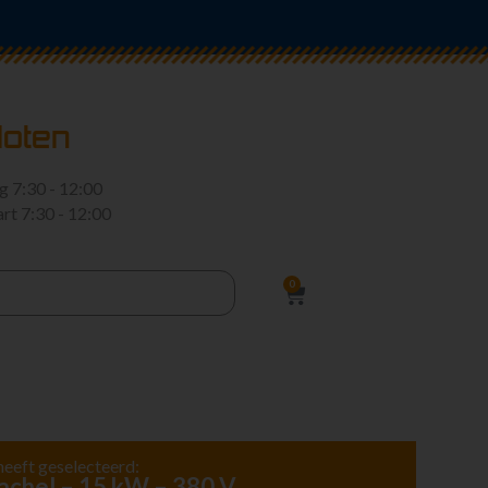
loten
rg
7:30 - 12:00
art
7:30 - 12:00
0
heeft geselecteerd:
achel – 15 kW – 380 V