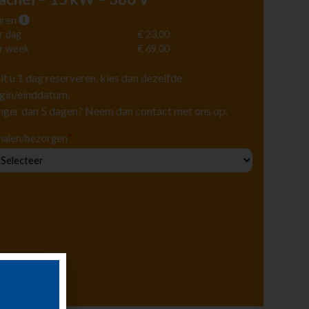
ren
r dag
€ 23,00
r week
€ 69,00
lt u 1 dag reserveren, kies dan dezelfde
gin/einddatum.
nger dan 5 dagen? Neem dan contact met ons op.
*
halen/bezorgen