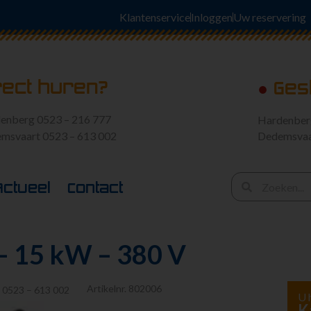
Klantenservice
Inloggen
Uw reservering
rect huren?
●
Ges
enberg 0523 – 216 777
Hardenbe
msvaart 0523 – 613 002
Dedemsva
Actueel
Contact
– 15 kW – 380 V
Artikelnr.
802006
:
0523 – 613 002
U 
K