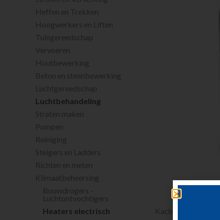
Heffen en Trekken
Hoogwerkers en Liften
Tuingereedschap
Vervoeren
Houtbewerking
Beton en steenbewerking
Luchtgereedschap
Luchtbehandeling
Straten maken
Pompen
Reiniging
Steigers en Ladders
Richten en meten
Klimaatbeheersing
Bouwdrogers -
Luchtontvochtigers
Heaters electrisch
Kachel 400 volt 15 