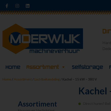
Di
Hard
Dede
Home
Assortiment
Selfstorage
Home
/
Assortiment
/
Luchtbehandeling
/ Kachel – 15 kW – 380 V
Kachel 
Assortiment
Direct huren? Bel
Stroom en Verlichting