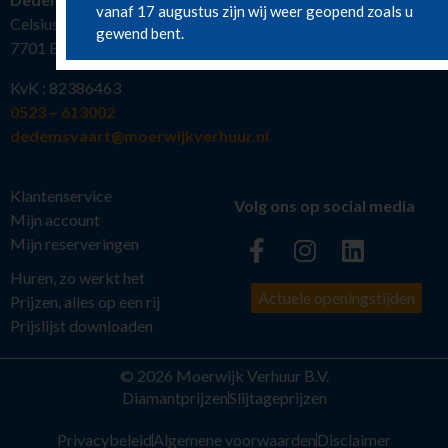
vanaf 17 augustus zijn wij weer geopend zoals u
Celsiusstraat 19
gewend bent.
7701 BW Dedemsvaart
KvK : 82386463
0523 – 613002
dedemsvaart@moerwijkverhuur.nl
Klantenservice
Volg ons op social media
Mijn account
Mijn reserveringen
Huren, zo werkt het
Actuele openingstijden
Prijzen, alles op een rij
Prijslijst downloaden
© 2026 Moerwijk Verhuur B.V.
Diamantprijzen
Slijtageprijzen
Privacybeleid
Algemene voorwaarden
Disclaimer