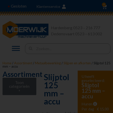
0
Gesloten
●
Klantenservice
Hardenberg 0523 – 216 777
Dedemsvaart 0523 – 613 002
Home
/
Assortiment
/
Metaalbewerking
/
Slijpen en afkorten
/ Slijptol 125
mm – accu
Assortiment
Slijptol
U heeft
geselecteerd:
Toon
125
Slijptol
categorieën
125 mm –
»
mm –
accu
Stroom en
accu
Verlichting
Huren
Heffen en Trekken
Per dag
€ 15,00