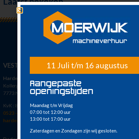
Laatst bekeken
solderen
Lassen en snijden
Boren en
aanzetten
Draadsnijden
Installatie en
loodgieter
Vastzetten en
monteren
11 Juli t/m 16 augustus
VESTIGINGEN
Buigijzers
Diversen
Hardenberg
Aangepaste
Sanitair
Kollergang 15
openingstijden
Nieuw in ons
7773 NG Hardenberg
assortiment
Maandag t/m Vrijdag
Meest gehuurd
KvK : 82386463
07:00 tot 12:00 uur
0523 – 216 777
13:00 tot 17:00 uur
hardenberg@moerwijkverhuur.nl
Zaterdagen en Zondagen zijn wij gesloten.
Dedemsvaart