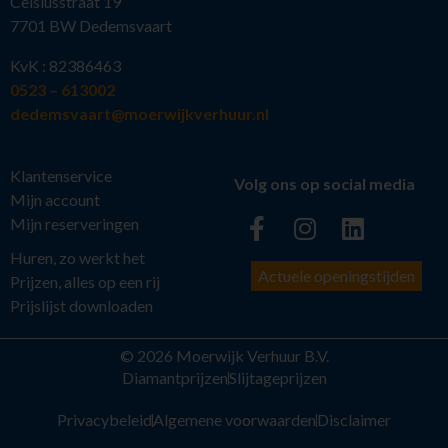
Celsiusstraat 19
7701 BW Dedemsvaart
KvK : 82386463
0523 – 613002
dedemsvaart@moerwijkverhuur.nl
Klantenservice
Volg ons op social media
Mijn account
Mijn reserveringen
Huren, zo werkt het
Actuele openingstijden
Prijzen, alles op een rij
Prijslijst downloaden
© 2026 Moerwijk Verhuur B.V.
Diamantprijzen
Slijtageprijzen
Privacybeleid
Algemene voorwaarden
Disclaimer