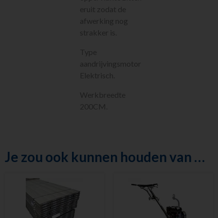
Luchtgereedschap
eruit zodat de
Luchtbehandeling
afwerking nog
Straten maken
strakker is.
Pompen
Type
Reiniging
aandrijvingsmotor
Steigers en Ladders
Elektrisch.
Richten en meten
Klimaatbeheersing
Werkbreedte
Metaalbewerking
200CM.
Diversen
Sanitair
Nieuw in ons
assortiment
Je zou ook kunnen houden van …
Meest gehuurd