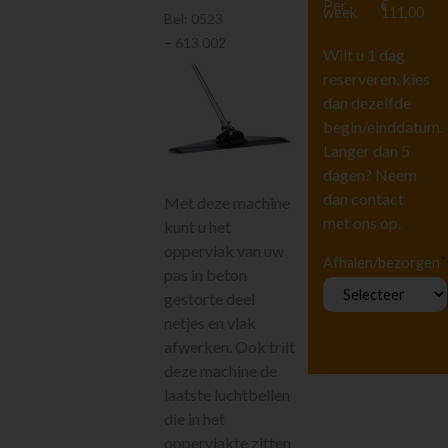
Per
€
Hoogwerkers en
week
111,00
Bel:
0523
Liften
– 613 002
Tuingereedschap
Wilt u 1 dag
Vervoeren
reserveren, kies
dan dezelfde
Houtbewerking
begin/einddatum.
Beton en
steenbewerking
Langer dan 5
Zagen
dagen? Neem
Boren en breken
dan contact
Met deze machine
met ons op.
Tegelbewerking
kunt u het
Diamantboren
oppervlak van uw
*
Afhalen/bezorgen
pas in beton
Frezen en
schuren
gestorte deel
Storten en
netjes en vlak
afwerken
afwerken. Ook trilt
Knippen
deze machine de
Stempelen en
laatste luchtbellen
ondersteunen
die in het
Diversen
oppervlakte zitten