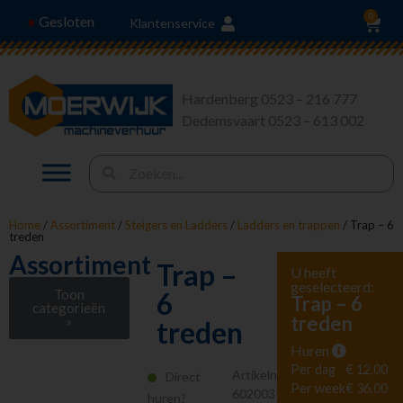
0
Gesloten
●
Klantenservice
Hardenberg 0523 – 216 777
Dedemsvaart 0523 – 613 002
Home
/
Assortiment
/
Steigers en Ladders
/
Ladders en trappen
/ Trap – 6
treden
Assortiment
Trap –
U heeft
geselecteerd:
Toon
6
Trap – 6
categorieën
treden
»
treden
Huren
Stroom en
Verlichting
Per dag
€ 12,00
Artikelnr.
Direct
Heffen en Trekken
Per week
€ 36,00
602003
huren?