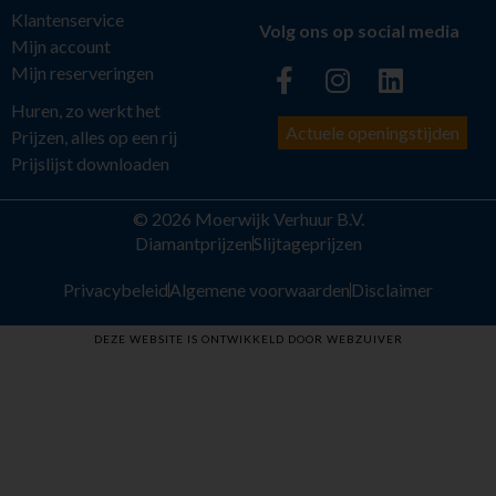
Klantenservice
Volg ons op social media
Mijn account
Mijn reserveringen
Huren, zo werkt het
Actuele openingstijden
Prijzen, alles op een rij
Prijslijst downloaden
© 2026 Moerwijk Verhuur B.V.
Diamantprijzen
Slijtageprijzen
Privacybeleid
Algemene voorwaarden
Disclaimer
DEZE WEBSITE IS ONTWIKKELD DOOR WEBZUIVER