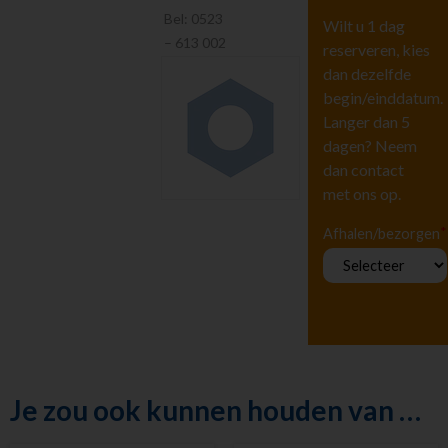
Hoogwerkers en
Bel:
0523
Liften
Wilt u 1 dag
– 613 002
reserveren, kies
Tuingereedschap
dan dezelfde
Vervoeren
begin/einddatum.
Houtbewerking
Langer dan 5
Beton en
steenbewerking
dagen? Neem
dan contact
Luchtgereedschap
met ons op.
Luchtbehandeling
Straten maken
*
Afhalen/bezorgen
Pompen
Reiniging
Steigers en Ladders
Aluminium
rolsteigers breed
135cm
Aluminium
rolsteigers smal
Je zou ook kunnen houden van …
75cm
Kamersteigers