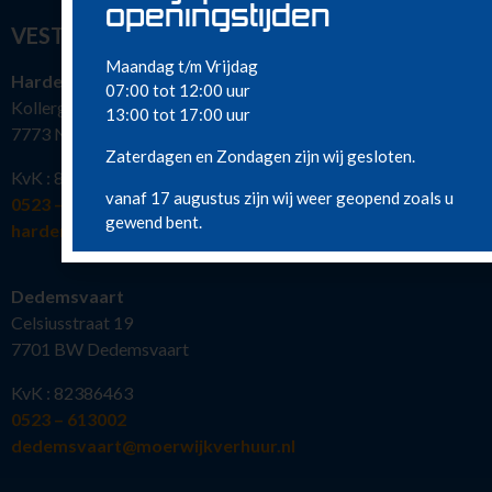
openingstijden
VESTIGINGEN
Maandag t/m Vrijdag
Hardenberg
07:00 tot 12:00 uur
Kollergang 15
13:00 tot 17:00 uur
7773 NG Hardenberg
Zaterdagen en Zondagen zijn wij gesloten.
KvK : 82386463
vanaf 17 augustus zijn wij weer geopend zoals u
0523 – 216 777
gewend bent.
hardenberg@moerwijkverhuur.nl
Dedemsvaart
Celsiusstraat 19
7701 BW Dedemsvaart
KvK : 82386463
0523 – 613002
dedemsvaart@moerwijkverhuur.nl