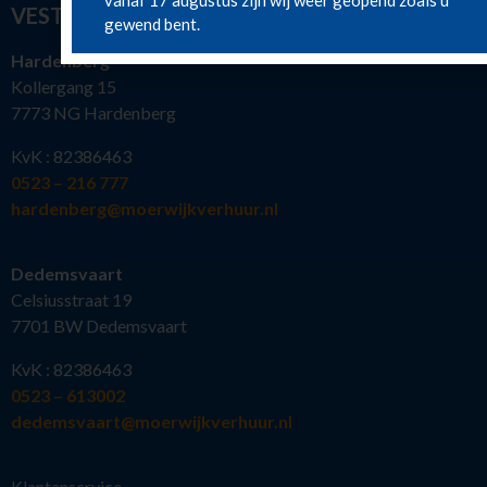
vanaf 17 augustus zijn wij weer geopend zoals u
VESTIGINGEN
gewend bent.
Hardenberg
Kollergang 15
7773 NG Hardenberg
KvK : 82386463
0523 – 216 777
hardenberg@moerwijkverhuur.nl
Dedemsvaart
Celsiusstraat 19
7701 BW Dedemsvaart
KvK : 82386463
0523 – 613002
dedemsvaart@moerwijkverhuur.nl
Klantenservice