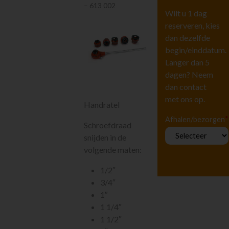
Hoogwerkers en
– 613 002
Liften
Wilt u 1 dag
reserveren, kies
Tuingereedschap
dan dezelfde
Vervoeren
begin/einddatum.
Houtbewerking
Langer dan 5
Beton en
steenbewerking
dagen? Neem
dan contact
Luchtgereedschap
met ons op.
Luchtbehandeling
Handratel
Straten maken
*
Afhalen/bezorgen
Schroefdraad
Pompen
snijden in de
Reiniging
volgende maten:
Steigers en Ladders
Richten en meten
1/2″
Klimaatbeheersing
3/4″
Metaalbewerking
1″
1 1/4″
Slijpen en
afkorten
1 1/2″
Branden en