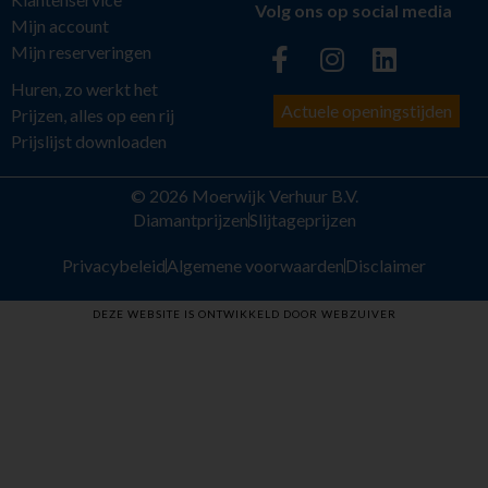
Volg ons op social media
Mijn account
Mijn reserveringen
Huren, zo werkt het
Actuele openingstijden
Prijzen, alles op een rij
Prijslijst downloaden
© 2026 Moerwijk Verhuur B.V.
Diamantprijzen
Slijtageprijzen
Privacybeleid
Algemene voorwaarden
Disclaimer
DEZE WEBSITE IS ONTWIKKELD DOOR WEBZUIVER