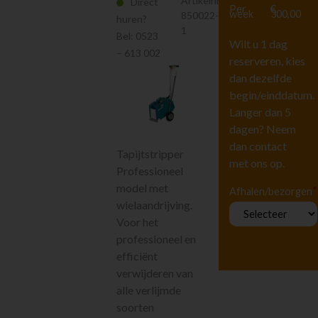
Artikelnr.
Direct
Hoogwerkers en
Per
€
week
300,00
850022-
Liften
huren?
1
Tuingereedschap
Bel:
0523
Wilt u 1 dag
– 613 002
Vervoeren
reserveren, kies
Houtbewerking
dan dezelfde
Beton en
begin/einddatum.
steenbewerking
Langer dan 5
Luchtgereedschap
dagen? Neem
Luchtbehandeling
dan contact
Tapijtstripper
Straten maken
met ons op.
Professioneel
Pompen
model met
*
Afhalen/bezorgen
Reiniging
wielaandrijving.
Steigers en Ladders
Voor het
Richten en meten
professioneel en
Klimaatbeheersing
efficiënt
Metaalbewerking
verwijderen van
Diversen
alle verlijmde
Diversen
soorten