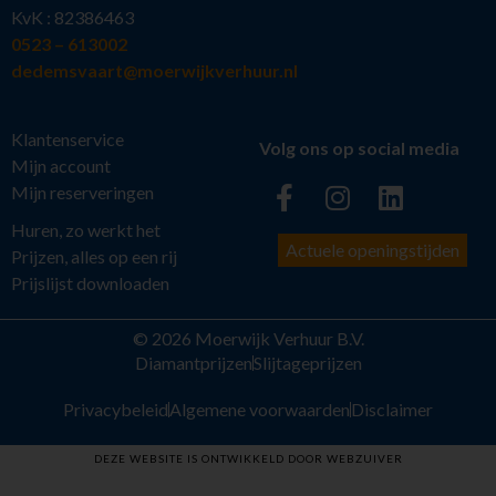
KvK : 82386463
0523 – 613002
dedemsvaart@moerwijkverhuur.nl
Klantenservice
Volg ons op social media
Mijn account
Mijn reserveringen
Huren, zo werkt het
Actuele openingstijden
Prijzen, alles op een rij
Prijslijst downloaden
© 2026 Moerwijk Verhuur B.V.
Diamantprijzen
Slijtageprijzen
Privacybeleid
Algemene voorwaarden
Disclaimer
DEZE WEBSITE IS ONTWIKKELD DOOR WEBZUIVER