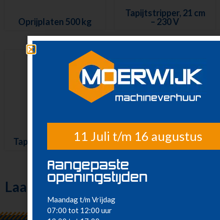
Tapijtstripper, 21 cm
Oprijplaten 500 kg
– 230 V
11 Juli t/m 16 augustus
Tapijtreiniger – 230 V
Aangepaste
openingstijden
Laatst bekeken
Maandag t/m Vrijdag
07:00 tot 12:00 uur