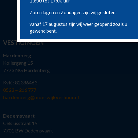
13:00 tot 17:00 uur
Zaterdagen en Zondagen zijn wij gesloten.
vanaf 17 augustus zijn wij weer geopend zoals u
gewend bent.
VESTIGINGEN
Hardenberg
Kollergang 15
7773 NG Hardenberg
KvK : 82386463
0523 – 216 777
hardenberg@moerwijkverhuur.nl
Dedemsvaart
Celsiusstraat 19
7701 BW Dedemsvaart