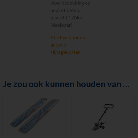
vloerbedekking op
Tapijt- en
vloerstrippers
hout of beton.
Valbeveiliging
gewicht 170kg
Bouwplaatsinrichting
(deelbaar)
Diesel
voorraadtanks
Klik hier voor de
actuele
Diverse
machines
slijtagekosten.
Buigijzers
Sanitair
Sanitair
Je zou ook kunnen houden van …
Nieuw in ons
assortiment
Meest gehuurd