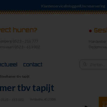
Klantenservice
Inloggen
Uw reservering
rect huren?
●
Ges
enberg 0523 – 216 777
Hardenbe
msvaart 0523 – 613 002
Dedemsva
Actueel
Contact
 Steelhamer tbv tapijt
mer tbv tapijt
Artikelnr.
452006
:
0523 – 613 002
U 
S