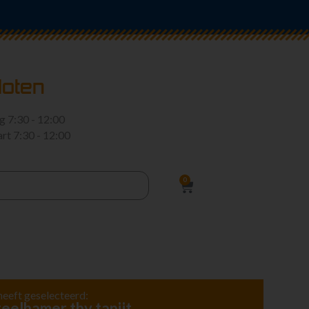
loten
rg
7:30 - 12:00
art
7:30 - 12:00
0
heeft geselecteerd:
teelhamer tbv tapijt