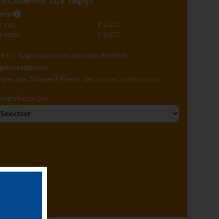
ren
r dag
€ 21,00
r week
€ 63,00
lt u 1 dag reserveren, kies dan dezelfde
gin/einddatum.
nger dan 5 dagen? Neem dan contact met ons op.
*
halen/bezorgen