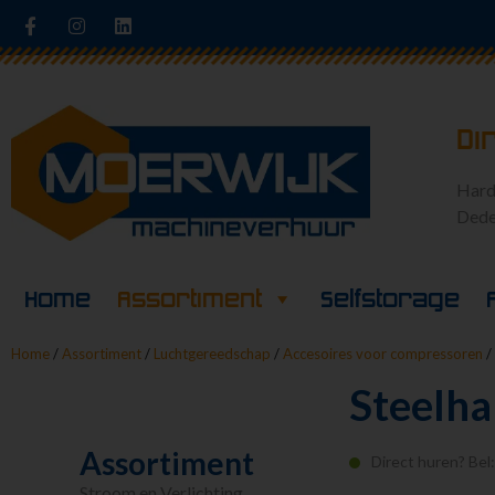
Di
Hard
Dede
Home
Assortiment
Selfstorage
Home
/
Assortiment
/
Luchtgereedschap
/
Accesoires voor compressoren
/
Steelha
Assortiment
Direct huren? Bel
Stroom en Verlichting