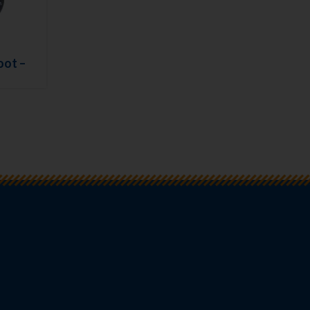
oot –