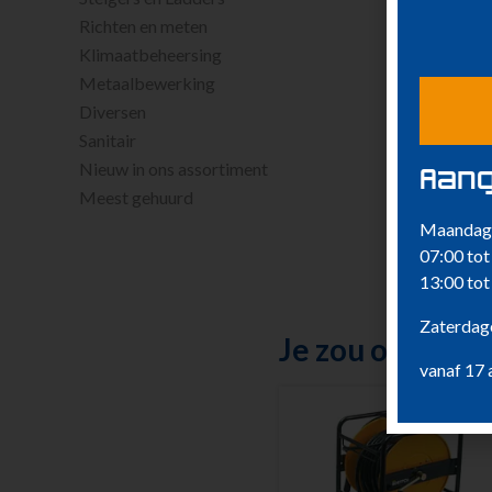
Richten en meten
Klimaatbeheersing
Metaalbewerking
Diversen
Sanitair
Nieuw in ons assortiment
Aang
Meest gehuurd
Maandag 
07:00 tot
13:00 tot
Zaterdage
Je zou ook kun
vanaf 17 