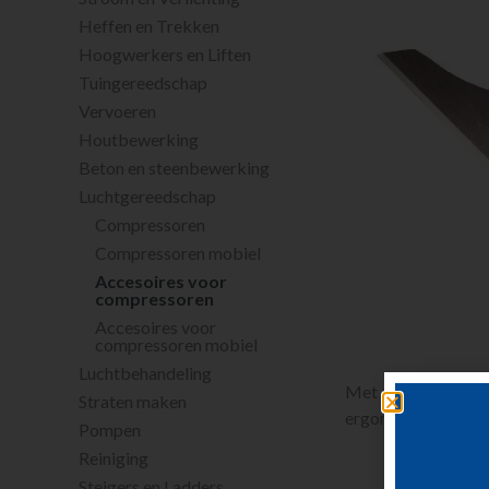
Heffen en Trekken
Hoogwerkers en Liften
Tuingereedschap
Vervoeren
Houtbewerking
Beton en steenbewerking
Luchtgereedschap
Compressoren
Compressoren mobiel
Accesoires voor
compressoren
Accesoires voor
compressoren mobiel
Luchtbehandeling
Met deze steelhamer
Straten maken
ergonomisch verwij
Pompen
Reiniging
Steigers en Ladders