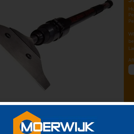
Hu
Pe
Pe
Wi
be
La
Af
 kunt u kleine vloertegels of stukjes tapijt relatief
deren.