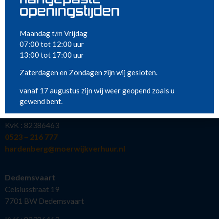
Nieuw in ons assortiment
openingstijden
Meest gehuurd
Maandag t/m Vrijdag
07:00 tot 12:00 uur
13:00 tot 17:00 uur
VESTIGINGEN
Zaterdagen en Zondagen zijn wij gesloten.
Hardenberg
vanaf 17 augustus zijn wij weer geopend zoals u
Kollergang 15
gewend bent.
7773 NG Hardenberg
KvK : 82386463
0523 – 216 777
hardenberg@moerwijkverhuur.nl
Dedemsvaart
Celsiusstraat 19
7701 BW Dedemsvaart