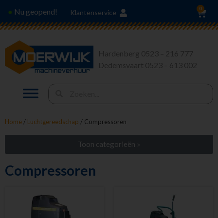
0
Nu geopend!
●
Klantenservice
Hardenberg 0523 – 216 777
Dedemsvaart 0523 – 613 002
Home
/
Luchtgereedschap
/ Compressoren
Toon categorieën »
Stroom en Verlichting
Compressoren
Heffen en Trekken
Hoogwerkers en Liften
Tuingereedschap
Vervoeren