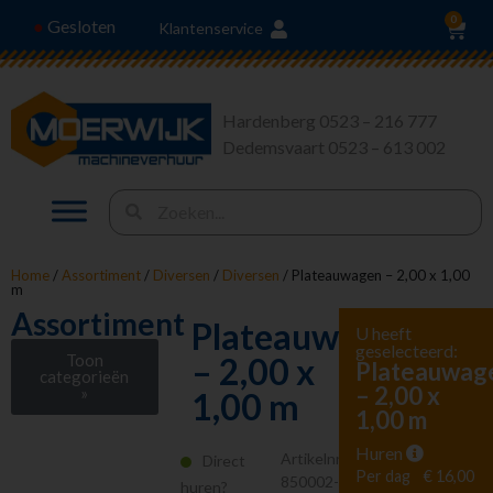
0
Gesloten
●
Klantenservice
Hardenberg 0523 – 216 777
Dedemsvaart 0523 – 613 002
Home
/
Assortiment
/
Diversen
/
Diversen
/ Plateauwagen – 2,00 x 1,00
m
Assortiment
Plateauwagen
U heeft
geselecteerd:
Toon
– 2,00 x
Plateauwag
categorieën
– 2,00 x
»
1,00 m
1,00 m
Stroom en
Verlichting
Huren
Artikelnr.
Direct
Heffen en Trekken
Per dag
€ 16,00
850002-
huren?