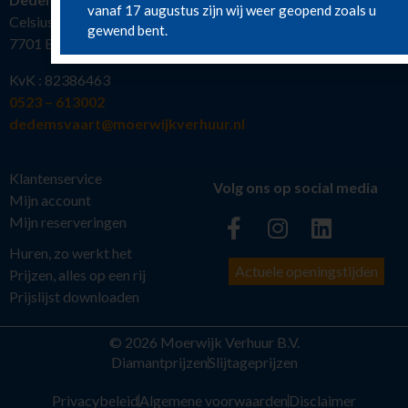
vanaf 17 augustus zijn wij weer geopend zoals u
Celsiusstraat 19
gewend bent.
7701 BW Dedemsvaart
KvK : 82386463
0523 – 613002
dedemsvaart@moerwijkverhuur.nl
Klantenservice
Volg ons op social media
Mijn account
Mijn reserveringen
Huren, zo werkt het
Actuele openingstijden
Prijzen, alles op een rij
Prijslijst downloaden
© 2026 Moerwijk Verhuur B.V.
Diamantprijzen
Slijtageprijzen
Privacybeleid
Algemene voorwaarden
Disclaimer