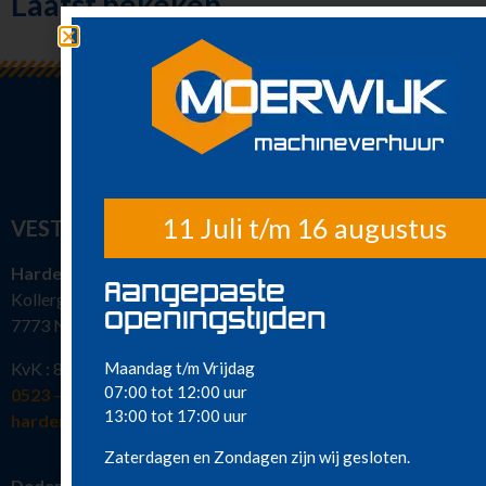
Laatst bekeken
Tapijt- en
vloerstrippers
Valbeveiliging
Bouwplaatsinrichting
Diesel
voorraadtanks
Diverse
machines
Buigijzers
11 Juli t/m 16 augustus
VESTIGINGEN
Sanitair
Sanitair
Hardenberg
Aangepaste
Nieuw in ons
Kollergang 15
assortiment
openingstijden
7773 NG Hardenberg
Meest gehuurd
Maandag t/m Vrijdag
KvK : 82386463
07:00 tot 12:00 uur
0523 – 216 777
13:00 tot 17:00 uur
hardenberg@moerwijkverhuur.nl
Zaterdagen en Zondagen zijn wij gesloten.
Dedemsvaart