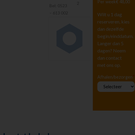
Per week
€ 48,00
Hoogwerkers en
2
Bel:
0523
Liften
– 613 002
Wilt u 1 dag
Tuingereedschap
reserveren, kies
Vervoeren
dan dezelfde
Houtbewerking
begin/einddatum.
Beton en
Langer dan 5
steenbewerking
dagen? Neem
Luchtgereedschap
dan contact
Luchtbehandeling
met ons op.
Straten maken
Pompen
*
Afhalen/bezorgen
Reiniging
Steigers en Ladders
Richten en meten
Klimaatbeheersing
Metaalbewerking
Diversen
Diversen