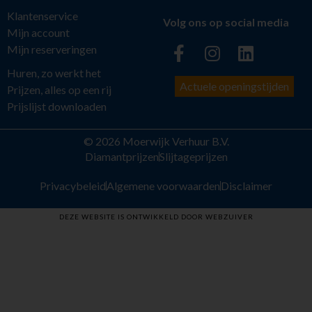
Klantenservice
Volg ons op social media
Mijn account
Mijn reserveringen
Huren, zo werkt het
Actuele openingstijden
Prijzen, alles op een rij
Prijslijst downloaden
© 2026 Moerwijk Verhuur B.V.
Diamantprijzen
Slijtageprijzen
Privacybeleid
Algemene voorwaarden
Disclaimer
DEZE WEBSITE IS ONTWIKKELD DOOR WEBZUIVER