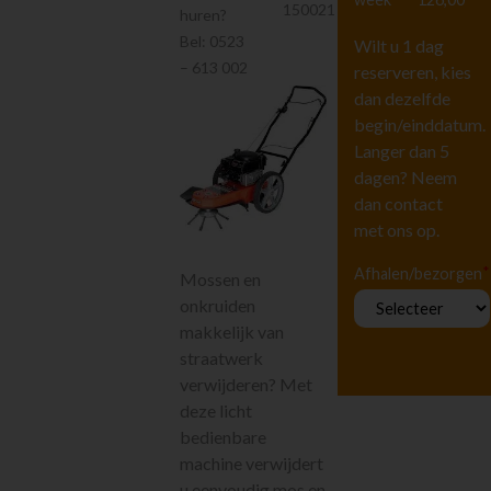
150021
Liften
huren?
Tuingereedschap
Bel:
0523
Wilt u 1 dag
– 613 002
Graafmachines
reserveren, kies
dan dezelfde
Shovels /
schrankladers
begin/einddatum.
Aanbouwdelen
Langer dan 5
graafmachines
dagen? Neem
Aanbouwdelen
dan contact
shovels/schanklader
met ons op.
Dumpers
Gazon
*
Afhalen/bezorgen
Mossen en
aanleg/onderhoud
onkruiden
Onkruid
behandeling
makkelijk van
Maaimachines
straatwerk
verwijderen? Met
Blad
ruimen/hout
deze licht
kloven
bedienbare
Snoeien, zagen
machine verwijdert
en hakselen
u eenvoudig mos en