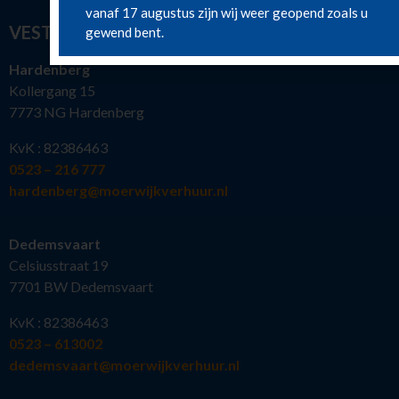
vanaf 17 augustus zijn wij weer geopend zoals u
VESTIGINGEN
gewend bent.
Hardenberg
Kollergang 15
7773 NG Hardenberg
KvK : 82386463
0523 – 216 777
hardenberg@moerwijkverhuur.nl
Dedemsvaart
Celsiusstraat 19
7701 BW Dedemsvaart
KvK : 82386463
0523 – 613002
dedemsvaart@moerwijkverhuur.nl