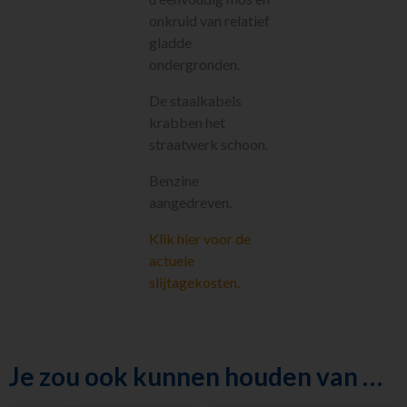
Stobbenfrezen
en sleuvenfrezen
onkruid van relatief
Grondboren
gladde
ondergronden.
Vervoeren
Houtbewerking
De staalkabels
Beton en
krabben het
steenbewerking
straatwerk schoon.
Luchtgereedschap
Luchtbehandeling
Benzine
Straten maken
aangedreven.
Pompen
Klik hier voor de
Reiniging
actuele
Steigers en Ladders
slijtagekosten.
Richten en meten
Klimaatbeheersing
Metaalbewerking
Diversen
Je zou ook kunnen houden van …
Sanitair