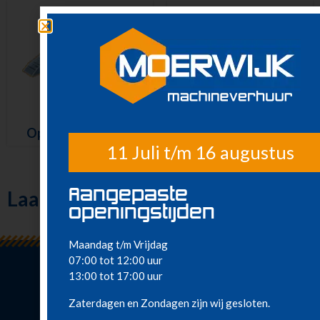
Nieuw in ons
assortiment
Meest gehuurd
Aanhanger – 2,05 x
Oprijplaten 500 kg
1,20 m
11 Juli t/m 16 augustus
Aangepaste
Laatst bekeken
openingstijden
Maandag t/m Vrijdag
07:00 tot 12:00 uur
13:00 tot 17:00 uur
Zaterdagen en Zondagen zijn wij gesloten.