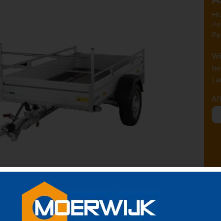
Hu
Pe
Pe
Wi
be
La
Af
aanhanger. maximaal totaalgewicht 750kg. (incl. lading)