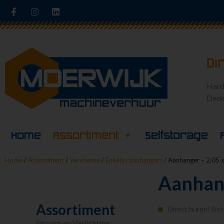
Di
Hard
Dede
Home
Assortiment
Selfstorage
Home
/
Assortiment
/
Vervoeren
/
Enkelas aanhangers
/ Aanhanger – 2,05 
Aanhang
Assortiment
Direct huren? Bel
Stroom en Verlichting