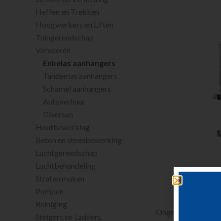
Heffen en Trekken
Hoogwerkers en Liften
Tuingereedschap
Vervoeren
Enkelas aanhangers
Tandemas aanhangers
Schamel aanhangers
Autoverhuur
Diversen
Houtbewerking
Beton en steenbewerking
Luchtgereedschap
Luchtbehandeling
Straten maken
Pompen
Reiniging
Ongeremde enkelas 
Steigers en Ladders