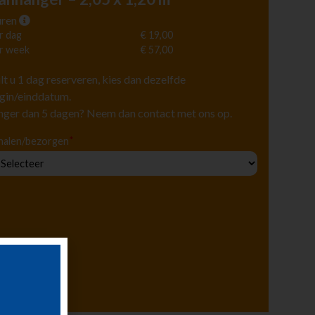
ren
r dag
€ 19,00
r week
€ 57,00
lt u 1 dag reserveren, kies dan dezelfde
gin/einddatum.
nger dan 5 dagen? Neem dan contact met ons op.
*
halen/bezorgen