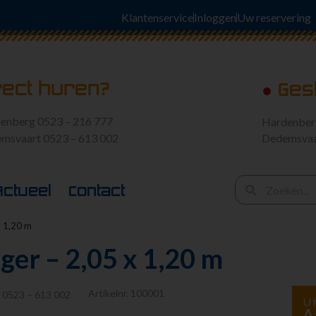
Klantenservice
Inloggen
Uw reservering
rect huren?
●
Ges
enberg 0523 – 216 777
Hardenbe
msvaart 0523 – 613 002
Dedemsva
Actueel
Contact
x 1,20 m
er – 2,05 x 1,20 m
Artikelnr.
100001
:
0523 – 613 002
U 
A