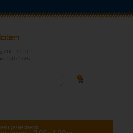
loten
rg
7:00 - 17:00
art
7:00 - 17:00
0
heeft geselecteerd:
anhanger – 2,05 x 1,20 m