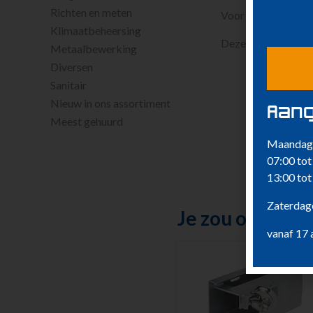
Richten en meten
Voor deze aanhange
Klimaatbeheersing
Deze aanhanger moe
Metaalbewerking
Diversen
Sanitair
Nieuw in ons assortiment
Aang
Meest gehuurd
Maandag 
07:00 tot
13:00 tot
Zaterdage
Je zou ook kun
vanaf 17 