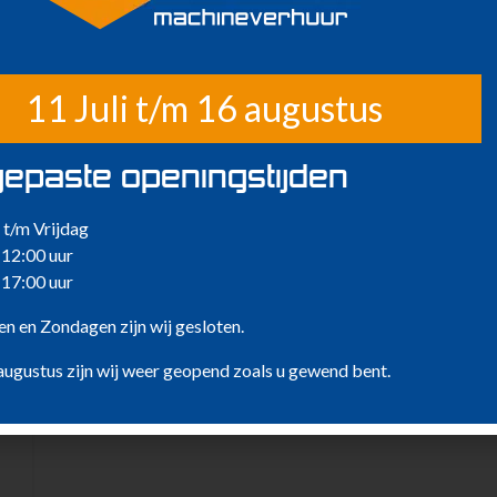
r is geen E-Rijbewijs benodigd.
t voorzien worden van uw eigen witte kentekenplaat.
11 Juli t/m 16 augustus
epaste openingstijden
t/m Vrijdag
 12:00 uur
 17:00 uur
n en Zondagen zijn wij gesloten.
nen houden van …
augustus zijn wij weer geopend zoals u gewend bent.