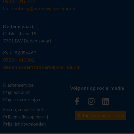
0523 – 216 777
hardenberg@moerwijkverhuur.nl
Dedemsvaart
Celsiusstraat 19
7701 BW Dedemsvaart
KvK : 82386463
0523 – 613002
dedemsvaart@moerwijkverhuur.nl
Klantenservice
Volg ons op social media
Mijn account
Mijn reserveringen
Huren, zo werkt het
Actuele openingstijden
Prijzen, alles op een rij
Prijslijst downloaden