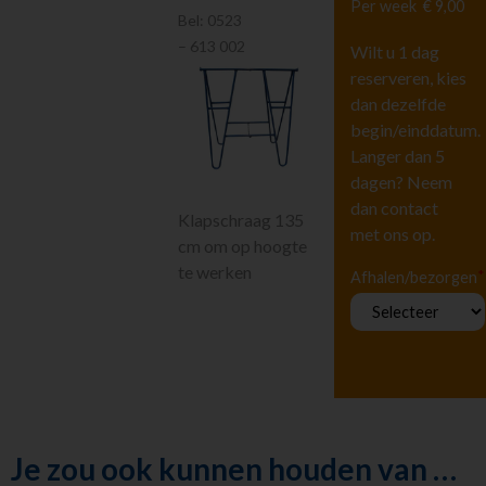
Per week
€ 9,00
Hoogwerkers en
Bel:
0523
Liften
– 613 002
Wilt u 1 dag
Tuingereedschap
reserveren, kies
Vervoeren
dan dezelfde
Houtbewerking
begin/einddatum.
Beton en
Langer dan 5
steenbewerking
dagen? Neem
Luchtgereedschap
dan contact
Luchtbehandeling
Klapschraag 135
met ons op.
Straten maken
cm om op hoogte
Pompen
te werken
*
Afhalen/bezorgen
Reiniging
Steigers en Ladders
Richten en meten
Klimaatbeheersing
Metaalbewerking
Diversen
Je zou ook kunnen houden van …
Diversen