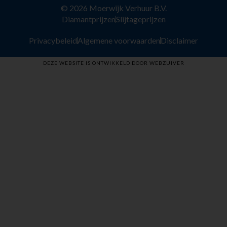
© 2026 Moerwijk Verhuur B.V.
Diamantprijzen
Slijtageprijzen
Privacybeleid
Algemene voorwaarden
Disclaimer
DEZE WEBSITE IS ONTWIKKELD DOOR WEBZUIVER