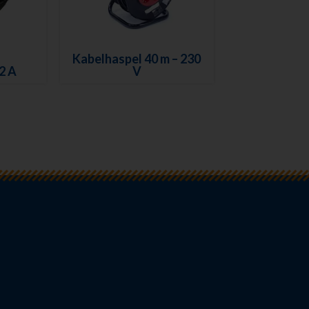
Kabelhaspel 40 m – 230
32 A
V