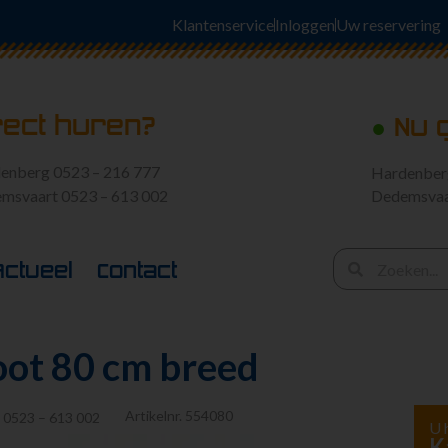
Klantenservice
Inloggen
Uw reservering
rect huren?
●
Nu 
enberg 0523 – 216 777
Hardenbe
msvaart 0523 – 613 002
Dedemsva
Actueel
Contact
ot 80 cm breed
Artikelnr.
554080
:
0523 – 613 002
U 
K