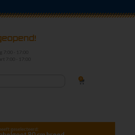
geopend!
rg
7:00 - 17:00
art
7:00 - 17:00
0
heeft geselecteerd:
abelgoot 80 cm breed