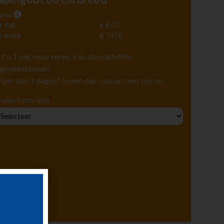
ren
r dag
€ 8,00
r week
€ 24,00
lt u 1 dag reserveren, kies dan dezelfde
gin/einddatum.
nger dan 5 dagen? Neem dan contact met ons op.
*
halen/bezorgen