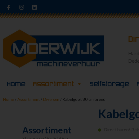
Di
Hard
Dede
Home
Assortiment
Selfstorage
Home
/
Assortiment
/
Diversen
/ Kabelgoot 80 cm breed
Kabelgo
Assortiment
Direct huren? Bel
Stroom en Verlichting