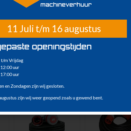
u zo lang maken als de voorraad strekt.
11 Juli t/m 16 augustus
epaste openingstijden
t/m Vrijdag
 12:00 uur
 17:00 uur
n en Zondagen zijn wij gesloten.
nen houden van …
augustus zijn wij weer geopend zoals u gewend bent.