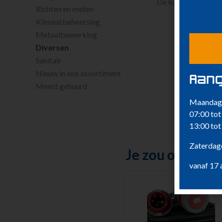
De kabelgoot kunt 
Richten en meten
Klimaatbeheersing
Metaalbewerking
Diversen
Sanitair
Nieuw in ons assortiment
Aang
Meest gehuurd
Maandag 
07:00 tot
13:00 tot
Zaterdage
Je zou ook kun
vanaf 17 