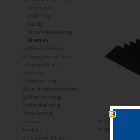
Aggregaten
Verlichting
Kabels
Stroomverdeelkasten
Diversen
Heffen en Trekken
Hoogwerkers en Liften
Tuingereedschap
Vervoeren
Houtbewerking
Beton en steenbewerking
Luchtgereedschap
Luchtbehandeling
Straten maken
Doormiddel van de 
Pompen
toegangsweg open 
Reiniging
Steigers en Ladders