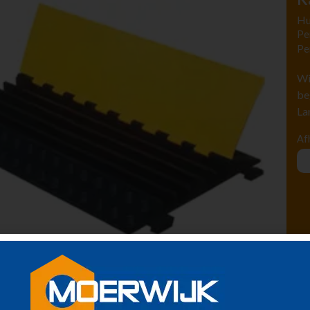
Hu
Pe
Pe
Wi
be
La
Af
kabels door een kabelgoot te leggen kunt u een
houden.