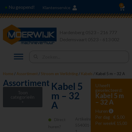
0
Nu geopend!
●
Klantenservice
Hardenberg 0523 – 216 777
Dedemsvaart 0523 – 613 002
Home
/
Assortiment
/
Stroom en Verlichting
/
Kabels
/ Kabel 5 m – 32 A
Assortiment
Kabel 5
U heeft
geselecteerd:
Toon
m – 32
Kabel 5 m
categorieën
– 32 A
»
A
Huren
Stroom en
Verlichting
Per dag
€ 5,00
Artikelnr.
Direct
Aggregaten
Per week
€ 15,00
554001-
huren?
Verlichting
1