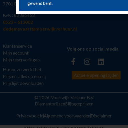
gewend bent.
7701 BW Dedemsvaart
KvK : 82386463
0523 – 613002
dedemsvaart@moerwijkverhuur.nl
Klantenservice
Volg ons op social media
Mijn account
Mijn reserveringen
Huren, zo werkt het
Actuele openingstijden
Prijzen, alles op een rij
Prijslijst downloaden
© 2026 Moerwijk Verhuur B.V.
Diamantprijzen
Slijtageprijzen
Privacybeleid
Algemene voorwaarden
Disclaimer