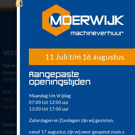
Klimaatbeheersing
Metaalbewerking
Diversen
Sanitair
Nieuw in ons
assortiment
Meest gehuurd
VESTIGINGEN
11 Juli t/m 16 augustus
Hardenberg
Kollergang 15
Aangepaste
7773 NG Hardenberg
openingstijden
KvK : 82386463
Maandag t/m Vrijdag
0523 – 216 777
07:00 tot 12:00 uur
hardenberg@moerwijkverhuur.nl
13:00 tot 17:00 uur
Zaterdagen en Zondagen zijn wij gesloten.
Dedemsvaart
Celsiusstraat 19
vanaf 17 augustus zijn wij weer geopend zoals u