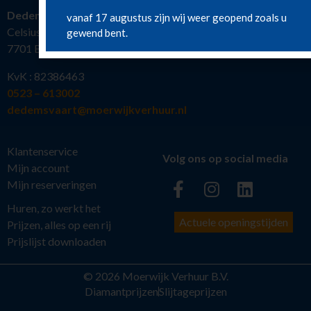
Dedemsvaart
vanaf 17 augustus zijn wij weer geopend zoals u
Celsiusstraat 19
gewend bent.
7701 BW Dedemsvaart
KvK : 82386463
0523 – 613002
dedemsvaart@moerwijkverhuur.nl
Klantenservice
Volg ons op social media
Mijn account
Mijn reserveringen
Huren, zo werkt het
Actuele openingstijden
Prijzen, alles op een rij
Prijslijst downloaden
© 2026 Moerwijk Verhuur B.V.
Diamantprijzen
Slijtageprijzen