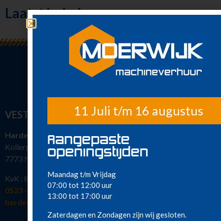
Laatst bekeken
Klimaatbeheersing
Metaalbewerking
Diversen
Sanitair
Nieuw in ons
assortiment
Meest gehuurd
11 Juli t/m 16 augustus
VESTIGINGEN
Hardenberg
Aangepaste
Kollergang 15
openingstijden
7773 NG Hardenberg
Maandag t/m Vrijdag
KvK : 82386463
07:00 tot 12:00 uur
0523 – 216 777
13:00 tot 17:00 uur
hardenberg@moerwijkverhuur.nl
Zaterdagen en Zondagen zijn wij gesloten.