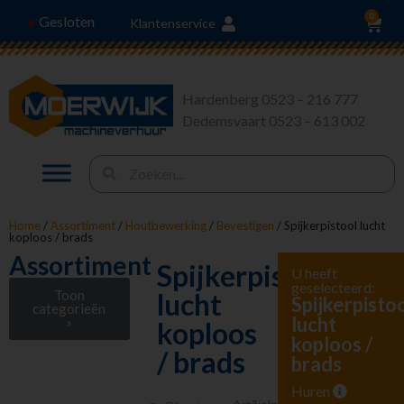
0
Gesloten
●
Klantenservice
Hardenberg 0523 – 216 777
Dedemsvaart 0523 – 613 002
Home
/
Assortiment
/
Houtbewerking
/
Bevestigen
/ Spijkerpistool lucht
koploos / brads
Assortiment
Spijkerpistool
U heeft
geselecteerd:
Toon
lucht
Spijkerpisto
categorieën
lucht
»
koploos
koploos /
Stroom en
/ brads
brads
Verlichting
Heffen en Trekken
Huren