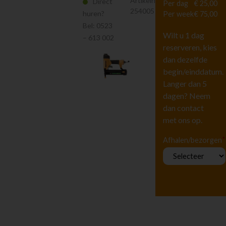
Artikelnr.
Direct
Per dag
€ 25,00
Hoogwerkers en
254005
Liften
huren?
Per week
€ 75,00
Tuingereedschap
Bel:
0523
Wilt u 1 dag
– 613 002
Vervoeren
reserveren, kies
Houtbewerking
dan dezelfde
Zagen en
begin/einddatum.
afkorten
Langer dan 5
Schuurmachines
dagen? Neem
Bevestigen
dan contact
Diversen
met ons op.
Beton en
steenbewerking
*
Afhalen/bezorgen
Luchtgereedschap
Luchtbehandeling
Straten maken
Pompen
Reiniging
Steigers en Ladders
Richten en meten