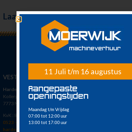
Klimaatbeheersing
Laatst bekeken
Metaalbewerking
Diversen
Sanitair
Nieuw in ons
assortiment
Meest gehuurd
11 Juli t/m 16 augustus
VESTIGINGEN
Aangepaste
Hardenberg
openingstijden
Kollergang 15
7773 NG Hardenberg
Maandag t/m Vrijdag
KvK : 82386463
07:00 tot 12:00 uur
0523 – 216 777
13:00 tot 17:00 uur
hardenberg@moerwijkverhuur.nl