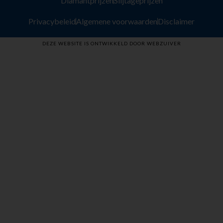
Diamantprijzen
Slijtageprijzen
Privacybeleid
Algemene voorwaarden
Disclaimer
DEZE WEBSITE IS ONTWIKKELD DOOR WEBZUIVER