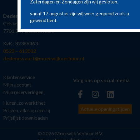
Zaterdagen en Zondagen zijn wij gesloten.
vanaf 17 augustus zijn wij weer geopend zoals u
Dedemsvaart
gewend bent.
Celsiusstraat 19
7701 BW Dedemsvaart
KvK : 82386463
0523 – 613002
dedemsvaart@moerwijkverhuur.nl
Klantenservice
Volg ons op social media
Mijn account
Mijn reserveringen
Huren, zo werkt het
Actuele openingstijden
Prijzen, alles op een rij
Prijslijst downloaden
© 2026 Moerwijk Verhuur B.V.