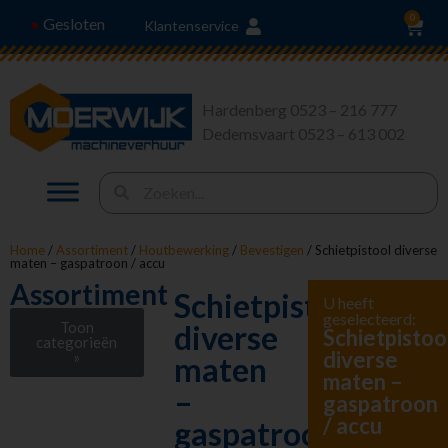
0
Gesloten
●
Klantenservice
Hardenberg 0523 – 216 777
Dedemsvaart 0523 – 613 002
Home
/
Assortiment
/
Houtbewerking
/
Bevestigen
/ Schietpistool diverse
maten – gaspatroon / accu
Assortiment
Schietpistool
U heeft
geselecteerd:
Toon
diverse
Schietpistoo
categorieën
diverse
»
maten
maten –
Stroom en
–
gaspatroon
Verlichting
/ accu
gaspatroon
Heffen en Trekken