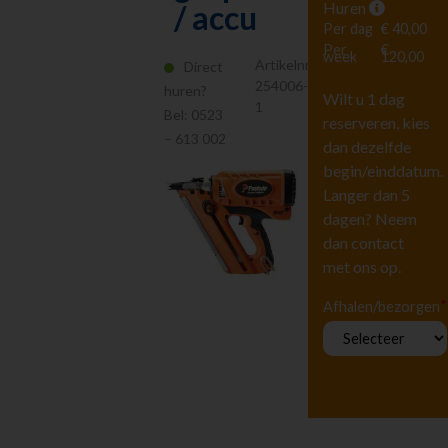
Huren
/ accu
Hoogwerkers en
Liften
Per dag
€ 40,00
Per
€
Tuingereedschap
week
120,00
Artikelnr.
Direct
Vervoeren
254006-
huren?
Wilt u 1 dag
Houtbewerking
1
Bel:
0523
reserveren, kies
Zagen en
– 613 002
afkorten
dan dezelfde
begin/einddatum.
Schuurmachines
Langer dan 5
Bevestigen
dagen? Neem
Diversen
dan contact
Beton en
steenbewerking
met ons op.
Luchtgereedschap
*
Afhalen/bezorgen
Luchtbehandeling
Straten maken
Pompen
Reiniging
Steigers en Ladders
Richten en meten