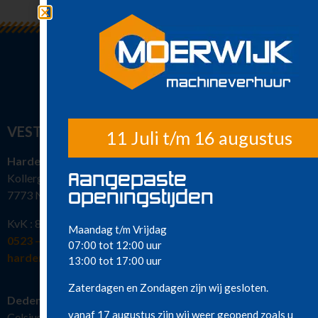
Klimaatbeheersing
Metaalbewerking
Diversen
Sanitair
Nieuw in ons
assortiment
Meest gehuurd
VESTIGINGEN
11 Juli t/m 16 augustus
Hardenberg
Aangepaste
Kollergang 15
openingstijden
7773 NG Hardenberg
KvK : 82386463
Maandag t/m Vrijdag
0523 – 216 777
07:00 tot 12:00 uur
hardenberg@moerwijkverhuur.nl
13:00 tot 17:00 uur
Zaterdagen en Zondagen zijn wij gesloten.
Dedemsvaart
vanaf 17 augustus zijn wij weer geopend zoals u
Celsiusstraat 19