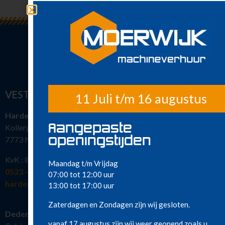
Klimaatbeheersing
Metaalbewerking
Diversen
Sanitair
Nieuw in ons
assortiment
Meest gehuurd
VESTIGINGEN
11 Juli t/m 16 augustus
Hardenberg
Aangepaste
Kollergang 15
openingstijden
7773 NG Hardenberg
KvK : 82386463
Maandag t/m Vrijdag
0523 – 216 777
07:00 tot 12:00 uur
hardenberg@moerwijkverhuur.nl
13:00 tot 17:00 uur
Zaterdagen en Zondagen zijn wij gesloten.
Dedemsvaart
vanaf 17 augustus zijn wij weer geopend zoals u