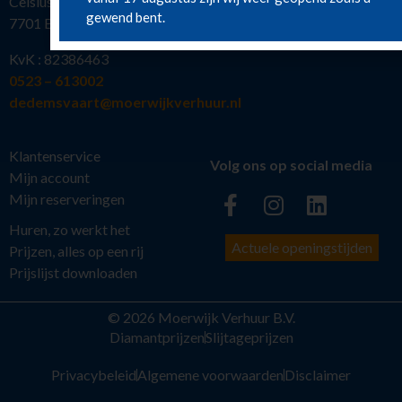
Celsiusstraat 19
gewend bent.
7701 BW Dedemsvaart
KvK : 82386463
0523 – 613002
dedemsvaart@moerwijkverhuur.nl
Klantenservice
Volg ons op social media
Mijn account
Mijn reserveringen
Huren, zo werkt het
Actuele openingstijden
Prijzen, alles op een rij
Prijslijst downloaden
© 2026 Moerwijk Verhuur B.V.
Diamantprijzen
Slijtageprijzen
Privacybeleid
Algemene voorwaarden
Disclaimer