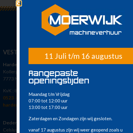
Klimaatbeheersing
Metaalbewerking
Diversen
Sanitair
Nieuw in ons
assortiment
Meest gehuurd
VESTIGINGEN
11 Juli t/m 16 augustus
Hardenberg
Kollergang 15
Aangepaste
7773 NG Hardenberg
openingstijden
KvK : 82386463
Maandag t/m Vrijdag
0523 – 216 777
07:00 tot 12:00 uur
hardenberg@moerwijkverhuur.nl
13:00 tot 17:00 uur
Zaterdagen en Zondagen zijn wij gesloten.
Dedemsvaart
Celsiusstraat 19
vanaf 17 augustus zijn wij weer geopend zoals u