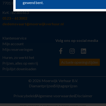
gewend bent.
7701 BW Dedemsvaart
KvK : 82386463
0523 – 613002
dedemsvaart@moerwijkverhuur.nl
Klantenservice
Volg ons op social media
Mijn account
Mijn reserveringen
Huren, zo werkt het
Actuele openingstijden
Prijzen, alles op een rij
Prijslijst downloaden
© 2026 Moerwijk Verhuur B.V.
Diamantprijzen
Slijtageprijzen
Privacybeleid
Algemene voorwaarden
Disclaimer