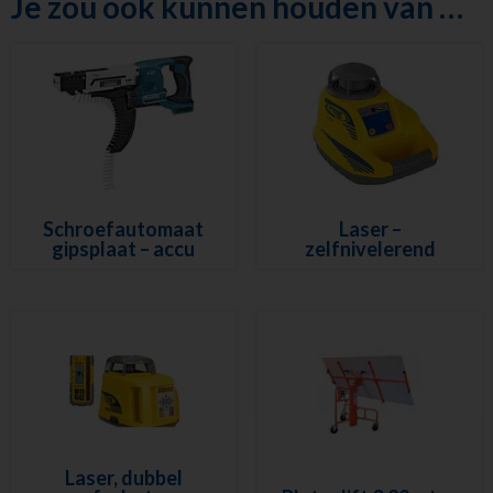
Je zou ook kunnen houden van …
Diversen
Sanitair
Nieuw in ons
assortiment
Meest gehuurd
Schroefautomaat
Laser –
gipsplaat – accu
zelfnivelerend
Laser, dubbel