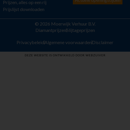
Prijzen, alles op een rij
Prijslijst downloaden
© 2026 Moerwijk Verhuur B.V.
Diamantprijzen
Slijtageprijzen
Privacybeleid
Algemene voorwaarden
Disclaimer
DEZE WEBSITE IS ONTWIKKELD DOOR WEBZUIVER