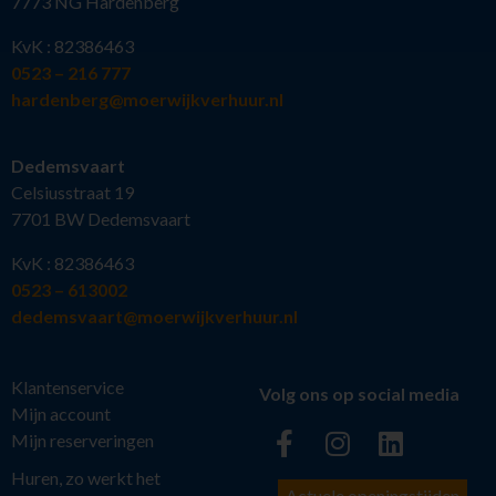
7773 NG Hardenberg
KvK : 82386463
0523 – 216 777
hardenberg@moerwijkverhuur.nl
Dedemsvaart
Celsiusstraat 19
7701 BW Dedemsvaart
KvK : 82386463
0523 – 613002
dedemsvaart@moerwijkverhuur.nl
Klantenservice
Volg ons op social media
Mijn account
Mijn reserveringen
Huren, zo werkt het
Actuele openingstijden