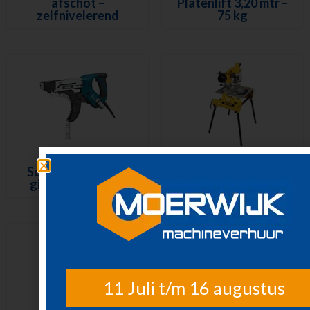
afschot –
Platenlift 3,20 mtr –
zelfnivelerend
75 kg
Schroefautomaat
Tafel/Afkortzaag –
gipsplaat – 230 V
230 V
11 Juli t/m 16 augustus