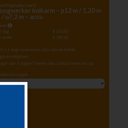
heeft geselecteerd:
oogwerker knikarm – p12 m / 1,20 m
r / u7,2 m – accu
ren
r dag
€ 263,00
r week
€ 789,00
lt u 1 dag reserveren, kies dan dezelfde
gin/einddatum.
nger dan 5 dagen? Neem dan contact met ons op.
*
halen/bezorgen