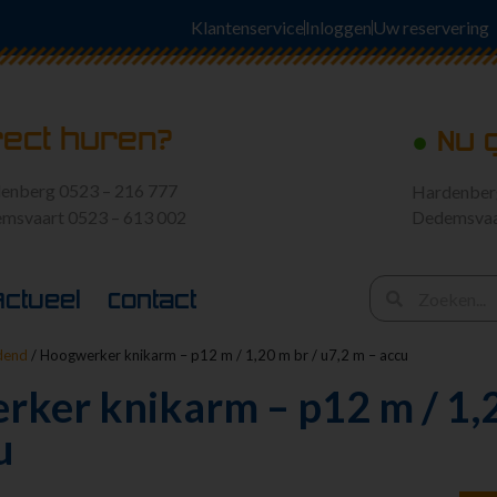
Klantenservice
Inloggen
Uw reservering
rect huren?
●
Nu 
enberg 0523 – 216 777
Hardenbe
msvaart 0523 – 613 002
Dedemsva
Actueel
Contact
jdend
/ Hoogwerker knikarm – p12 m / 1,20 m br / u7,2 m – accu
ker knikarm – p12 m / 1,2
u