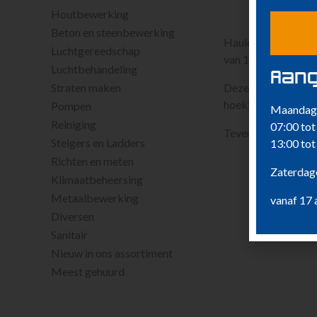
Houtbewerking
Beton en steenbewerking
Haulotte HA12CJ+
Luchtgereedschap
van 12 meter en een
Luchtbehandeling
Aang
Straten maken
Deze machine kan d
hoekjes gebruikt w
Pompen
Maandag 
Reiniging
07:00 tot
Tevens kan hij met 
Steigers en Ladders
13:00 tot
Richten en meten
Zaterdage
Klimaatbeheersing
Metaalbewerking
vanaf 17 
Diversen
Sanitair
Nieuw in ons assortiment
Meest gehuurd