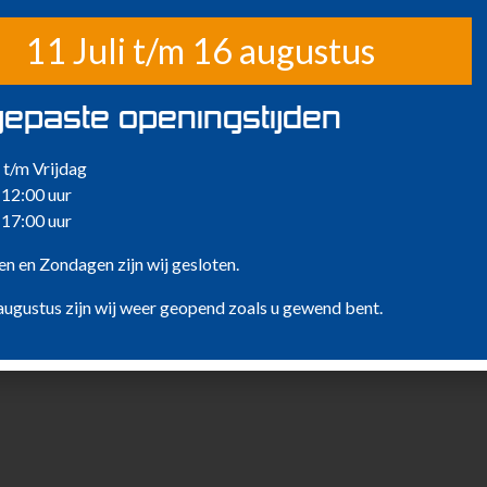
11 Juli t/m 16 augustus
 is een compacte knikarmhoogwerker met een werkhoogte
 zijdelings bereik van 7.5 m.
epaste openingstijden
oor zijn beperkte breedte van 120 cm in vele kleine
orden.
t/m Vrijdag
 12:00 uur
zijn jib om een hoekje werken.
 17:00 uur
n en Zondagen zijn wij gesloten.
augustus zijn wij weer geopend zoals u gewend bent.