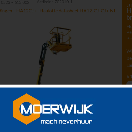
Artikelnr.
702010-1
:
0523 – 613 002
U 
H
idingen – HA12CJ+
Haulotte datasheet HA12-CJ_CJ+ NL
b
Hu
Pe
Pe
Wi
be
La
Af