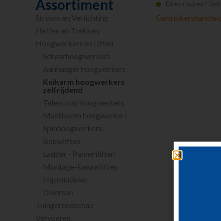
Assortiment
Direct huren? Bel
Stroom en Verlichting
Gebruikershandle
Heffen en Trekken
Hoogwerkers en Liften
Schaarhoogwerkers
Aanhanger hoogwerkers
Knikarm hoogwerkers
zelfrijdend
Telescoop hoogwerkers
Mastboom hoogwerkers
Spinhoogwerkers
Bouwliften
Ladder - Pannenliften
Montage-kanaalliften
Hijsmiddelen
Diversen
Tuingereedschap
Vervoeren