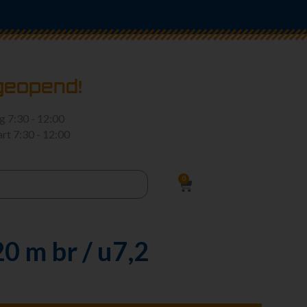
geopend!
rg
7:30 - 12:00
art
7:30 - 12:00
0
0 m br / u7,2