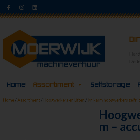
Di
Hard
Dede
Home
Assortiment
Selfstorage
Home
/
Assortiment
/
Hoogwerkers en Liften
/
Knikarm hoogwerkers zelfri
Hoogwer
m – acc