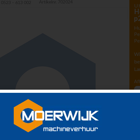
Artikelnr.
702024
:
0523 – 613 002
U 
H
p
Hu
Pe
Pe
Wi
be
La
Af