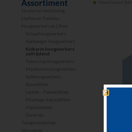
Assortiment
Direct huren? Bel
Stroom en Verlichting
Heffen en Trekken
Hoogwerkers en Liften
Schaarhoogwerkers
Aanhanger hoogwerkers
Knikarm hoogwerkers
zelfrijdend
Telescoop hoogwerkers
Mastboom hoogwerkers
Spinhoogwerkers
Bouwliften
Ladder - Pannenliften
Montage-kanaalliften
Hijsmiddelen
Diversen
Tuingereedschap
Vervoeren