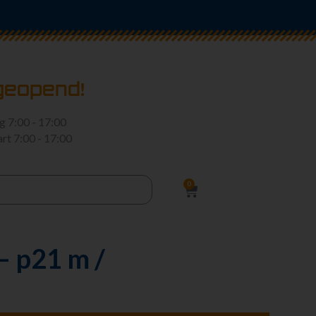
geopend!
rg
7:00 - 17:00
art
7:00 - 17:00
0
– p21 m /