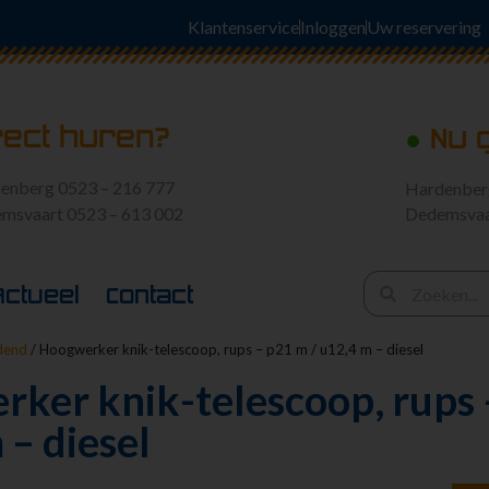
Klantenservice
Inloggen
Uw reservering
rect huren?
●
Nu 
enberg 0523 – 216 777
Hardenbe
msvaart 0523 – 613 002
Dedemsva
Actueel
Contact
jdend
/ Hoogwerker knik-telescoop, rups – p21 m / u12,4 m – diesel
ker knik-telescoop, rups 
 – diesel