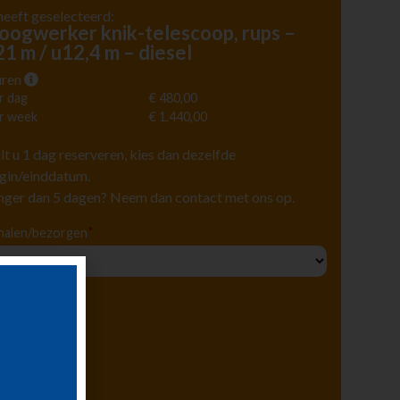
heeft geselecteerd:
oogwerker knik-telescoop, rups –
21 m / u12,4 m – diesel
ren
r dag
€ 480,00
r week
€ 1.440,00
lt u 1 dag reserveren, kies dan dezelfde
gin/einddatum.
nger dan 5 dagen? Neem dan contact met ons op.
*
halen/bezorgen