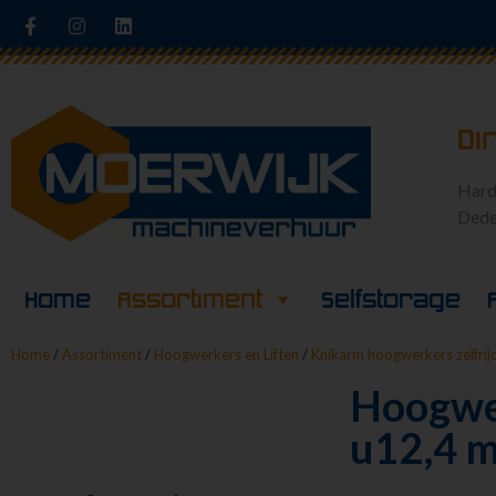
Di
Hard
Dede
Home
Assortiment
Selfstorage
Home
/
Assortiment
/
Hoogwerkers en Liften
/
Knikarm hoogwerkers zelfri
Hoogwer
u12,4 m