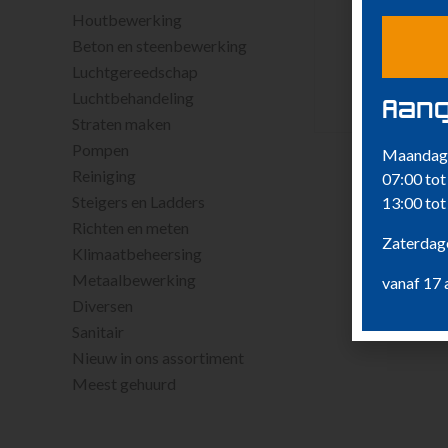
Houtbewerking
Beton en steenbewerking
Luchtgereedschap
Luchtbehandeling
Aang
Straten maken
Pompen
Maandag 
Reiniging
07:00 tot
Steigers en Ladders
13:00 tot
Richten en meten
Zaterdage
Klimaatbeheersing
Metaalbewerking
vanaf 17 
Diversen
Sanitair
Nieuw in ons assortiment
Meest gehuurd