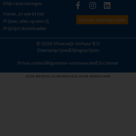
Mijn reserveringen
Huren, zo werkt het
Actuele openingstijden
Prijzen, alles op een rij
Prijslijst downloaden
© 2026 Moerwijk Verhuur B.V.
Diamantprijzen
Slijtageprijzen
Privacybeleid
Algemene voorwaarden
Disclaimer
DEZE WEBSITE IS ONTWIKKELD DOOR WEBZUIVER