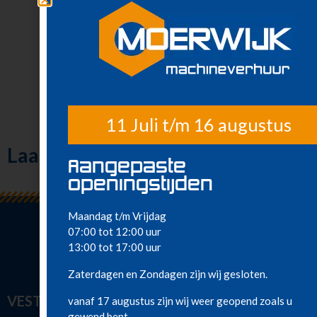
Meest gehuurd
bedieningselementen,
4-wielbesturing en
continue rotatie
van 360 graden.
11 Juli t/m 16 augustus
Laatst bekeken
Aangepaste
openingstijden
Maandag t/m Vrijdag
07:00 tot 12:00 uur
13:00 tot 17:00 uur
Zaterdagen en Zondagen zijn wij gesloten.
VESTIGINGEN
vanaf 17 augustus zijn wij weer geopend zoals u
gewend bent.