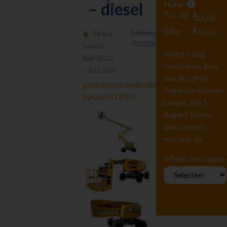
Huren
– diesel
Hoogwerkers en
Liften
Per dag
€
315,00
Schaarhoogwerkers
Per
€
week
945,00
Artikelnr.
Direct
Aanhanger
702016
huren?
hoogwerkers
Wilt u 1 dag
Bel:
0523
Knikarm
reserveren, kies
hoogwerkers
– 613 002
zelfrijdend
dan dezelfde
gebruikershandleiding
Telescoop
begin/einddatum.
HA16RTJ PRO
hoogwerkers
Langer dan 5
Mastboom
dagen? Neem
hoogwerkers
dan contact
Spinhoogwerkers
met ons op.
Bouwliften
Ladder -
*
Afhalen/bezorgen
Pannenliften
Montage-
kanaalliften
Hijsmiddelen
Diversen