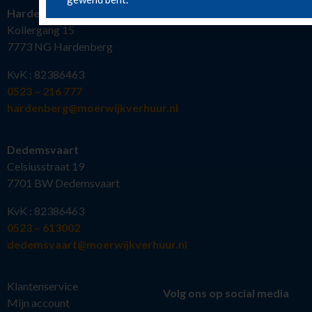
Hardenberg
Kollergang 15
7773 NG Hardenberg
KvK : 82386463
0523 – 216 777
hardenberg@moerwijkverhuur.nl
Dedemsvaart
Celsiusstraat 19
7701 BW Dedemsvaart
KvK : 82386463
0523 – 613002
dedemsvaart@moerwijkverhuur.nl
Klantenservice
Volg ons op social media
Mijn account