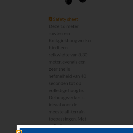
Tuingereedschap
Vervoeren
Houtbewerking
Safety sheet
Beton en
Deze 16 meter
steenbewerking
ruwterrein
Luchtgereedschap
Knikgiekhoogwerker
Luchtbehandeling
biedt een
Straten maken
reikwijdte van 8.30
Pompen
meter, evenals een
Reiniging
zeer snelle
Steigers en Ladders
hefsnelheid van 40
Richten en meten
seconden tot op
Klimaatbeheersing
volledige hoogte.
De hoogwerker is
Metaalbewerking
ideaal voor de
Diversen
meeste all-terrain
Sanitair
toepassingen. Met
Nieuw in ons
assortiment
volledig
gelijktijdige