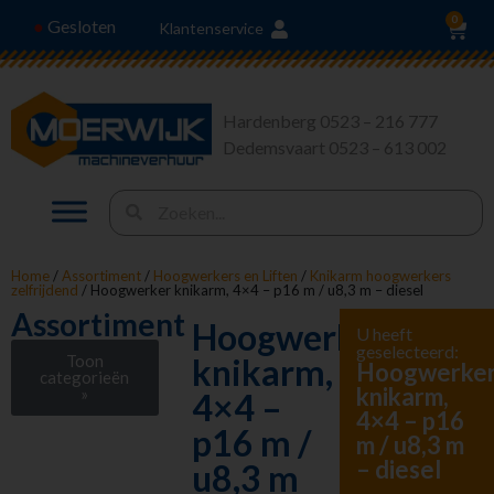
0
Gesloten
●
Klantenservice
Hardenberg 0523 – 216 777
Dedemsvaart 0523 – 613 002
Home
/
Assortiment
/
Hoogwerkers en Liften
/
Knikarm hoogwerkers
zelfrijdend
/ Hoogwerker knikarm, 4×4 – p16 m / u8,3 m – diesel
Assortiment
Hoogwerker
U heeft
geselecteerd:
Toon
knikarm,
Hoogwerke
categorieën
knikarm,
»
4×4 –
4×4 – p16
Stroom en
p16 m /
m / u8,3 m
Verlichting
– diesel
u8,3 m
Heffen en Trekken