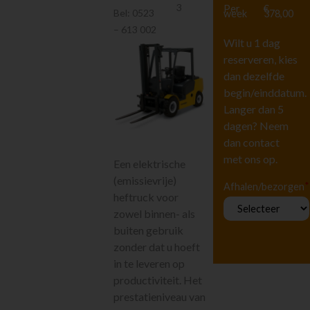
Heftrucks
3
Per
€
Bel:
0523
week
378,00
Transportmiddelen
– 613 002
Hijskraan
Wilt u 1 dag
reserveren, kies
Kettingtakels en
accesoires
dan dezelfde
Hef en
begin/einddatum.
hijsmiddelen
Langer dan 5
Hoogwerkers en
dagen? Neem
Liften
dan contact
Tuingereedschap
met ons op.
Een elektrische
Vervoeren
(emissievrije)
Houtbewerking
*
Afhalen/bezorgen
heftruck voor
Beton en
steenbewerking
zowel binnen- als
buiten gebruik
Luchtgereedschap
zonder dat u hoeft
Luchtbehandeling
in te leveren op
Straten maken
productiviteit. Het
Pompen
prestatieniveau van
Reiniging