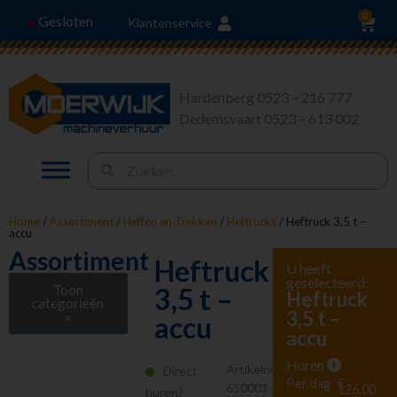
0
Gesloten
●
Klantenservice
Hardenberg 0523 – 216 777
Dedemsvaart 0523 – 613 002
Home
/
Assortiment
/
Heffen en Trekken
/
Heftrucks
/ Heftruck 3,5 t –
accu
Assortiment
Heftruck
U heeft
geselecteerd:
Toon
3,5 t –
Heftruck
categorieën
3,5 t –
»
accu
accu
Stroom en
Verlichting
Huren
Artikelnr.
Direct
Heffen en Trekken
Per dag
€
650001-
126,00
huren?