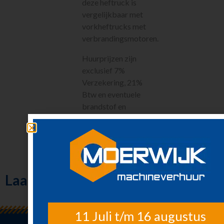
deze heftruck is
Steigers en Ladders
vergelijkbaar met
Richten en meten
vorkheftrucks met
Klimaatbeheersing
verbrandingsmotoren.
Metaalbewerking
Huurprijzen zijn
Diversen
exclusief 7%
Sanitair
Verzekering, 21%
Nieuw in ons
assortiment
Btw en eventuele
brandstof en
Meest gehuurd
slijtagekosten.
Laatst bekeken
11 Juli t/m 16 augustus