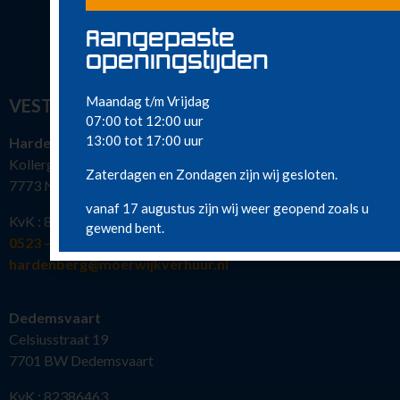
Aangepaste
openingstijden
Maandag t/m Vrijdag
VESTIGINGEN
07:00 tot 12:00 uur
13:00 tot 17:00 uur
Hardenberg
Kollergang 15
Zaterdagen en Zondagen zijn wij gesloten.
7773 NG Hardenberg
vanaf 17 augustus zijn wij weer geopend zoals u
KvK : 82386463
gewend bent.
0523 – 216 777
hardenberg@moerwijkverhuur.nl
Dedemsvaart
Celsiusstraat 19
7701 BW Dedemsvaart
KvK : 82386463