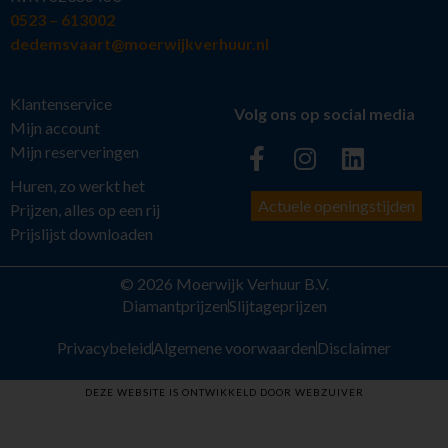
0523 – 613002
dedemsvaart@moerwijkverhuur.nl
Klantenservice
Volg ons op social media
Mijn account
Mijn reserveringen
Huren, zo werkt het
Actuele openingstijden
Prijzen, alles op een rij
Prijslijst downloaden
© 2026 Moerwijk Verhuur B.V.
Diamantprijzen
Slijtageprijzen
Privacybeleid
Algemene voorwaarden
Disclaimer
DEZE WEBSITE IS ONTWIKKELD DOOR WEBZUIVER